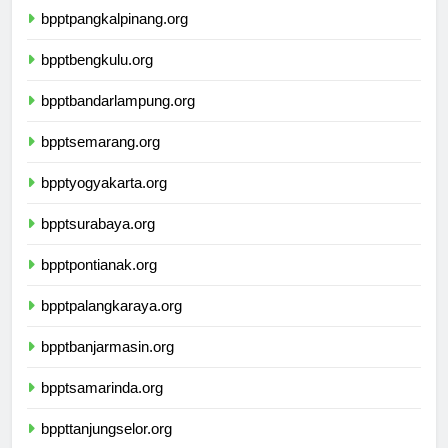
bpptpangkalpinang.org
bpptbengkulu.org
bpptbandarlampung.org
bpptsemarang.org
bpptyogyakarta.org
bpptsurabaya.org
bpptpontianak.org
bpptpalangkaraya.org
bpptbanjarmasin.org
bpptsamarinda.org
bppttanjungselor.org