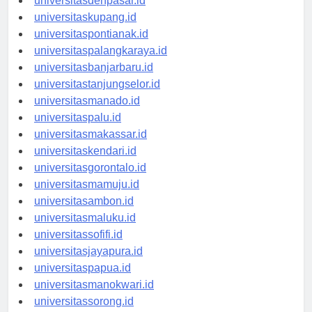
universitasdenpasar.id
universitaskupang.id
universitaspontianak.id
universitaspalangkaraya.id
universitasbanjarbaru.id
universitastanjungselor.id
universitasmanado.id
universitaspalu.id
universitasmakassar.id
universitaskendari.id
universitasgorontalo.id
universitasmamuju.id
universitasambon.id
universitasmaluku.id
universitassofifi.id
universitasjayapura.id
universitaspapua.id
universitasmanokwari.id
universitassorong.id