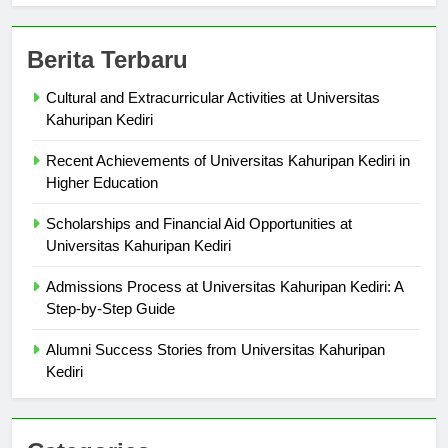
Berita Terbaru
Cultural and Extracurricular Activities at Universitas
Kahuripan Kediri
Recent Achievements of Universitas Kahuripan Kediri in
Higher Education
Scholarships and Financial Aid Opportunities at
Universitas Kahuripan Kediri
Admissions Process at Universitas Kahuripan Kediri: A
Step-by-Step Guide
Alumni Success Stories from Universitas Kahuripan
Kediri