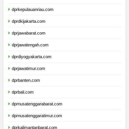
dprkepulauanriau.com
dprdkijakarta.com
dprjawabarat.com
dprjawatengah.com
dprdiyogyakarta.com
dprjawatimur.com
dprbanten.com
dprbali.com
dprnusatenggarabarat.com
dprnusatenggaratimur.com
dprkalimantanbarat.com