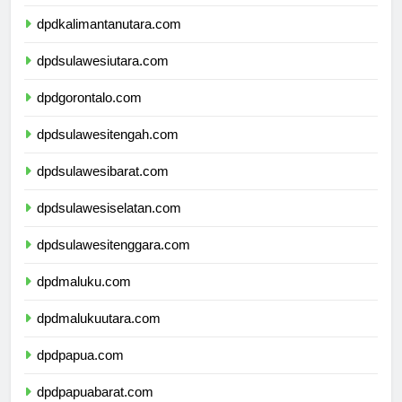
dpdkalimantanutara.com
dpdsulawesiutara.com
dpdgorontalo.com
dpdsulawesitengah.com
dpdsulawesibarat.com
dpdsulawesiselatan.com
dpdsulawesitenggara.com
dpdmaluku.com
dpdmalukuutara.com
dpdpapua.com
dpdpapuabarat.com