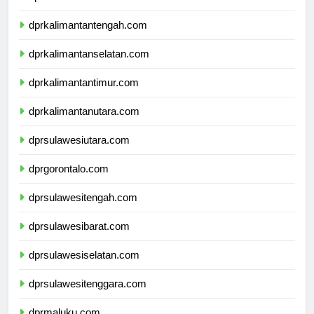
dprkalimantantengah.com
dprkalimantanselatan.com
dprkalimantantimur.com
dprkalimantanutara.com
dprsulawesiutara.com
dprgorontalo.com
dprsulawesitengah.com
dprsulawesibarat.com
dprsulawesiselatan.com
dprsulawesitenggara.com
dprmaluku.com