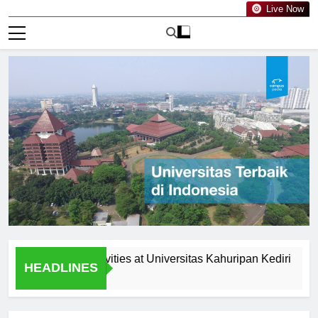
Live Now
acurricular Activities at Universitas Kahuripan Kediri
Rec
HEADLINES
1 Har