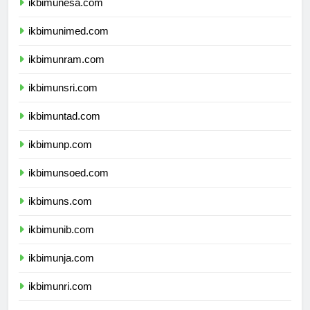
ikbimunesa.com
ikbimunimed.com
ikbimunram.com
ikbimunsri.com
ikbimuntad.com
ikbimunp.com
ikbimunsoed.com
ikbimuns.com
ikbimunib.com
ikbimunja.com
ikbimunri.com