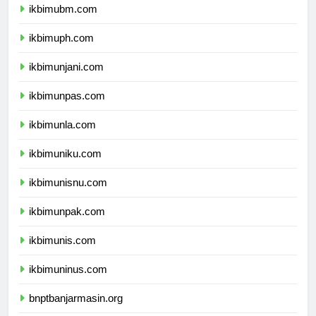
ikbimubm.com
ikbimuph.com
ikbimunjani.com
ikbimunpas.com
ikbimunla.com
ikbimuniku.com
ikbimunisnu.com
ikbimunpak.com
ikbimunis.com
ikbimuninus.com
bnptbanjarmasin.org