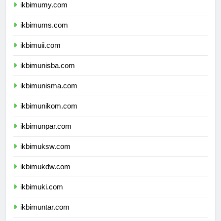
ikbimumy.com
ikbimums.com
ikbimuii.com
ikbimunisba.com
ikbimunisma.com
ikbimunikom.com
ikbimunpar.com
ikbimuksw.com
ikbimukdw.com
ikbimuki.com
ikbimuntar.com