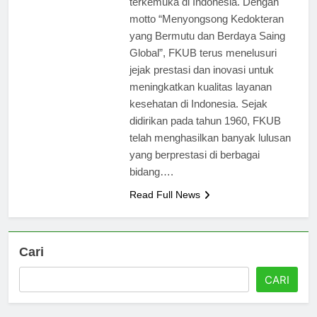
terkemuka di Indonesia. Dengan
motto “Menyongsong Kedokteran
yang Bermutu dan Berdaya Saing
Global”, FKUB terus menelusuri
jejak prestasi dan inovasi untuk
meningkatkan kualitas layanan
kesehatan di Indonesia. Sejak
didirikan pada tahun 1960, FKUB
telah menghasilkan banyak lulusan
yang berprestasi di berbagai
bidang….
Read Full News
Cari
CARI