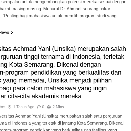
kesempatan untuk mengembangkan potensi mereka sesuai dengan
 bakat masing-masing. Menurut Dr. Ahmad, seorang pakar
n, “Penting bagi mahasiswa untuk memilih program studi yang
 News
sitas Achmad Yani (Unsika) merupakan salah
rguruan tinggi ternama di Indonesia, terletak
tung Kota Semarang. Dikenal dengan
m-program pendidikan yang berkualitas dan
as yang memadai, Unsika menjadi pilihan
bagi para calon mahasiswa yang ingin
ar cita-cita akademis mereka.
tas
1 Tahun Ago
0
2 Mins
iversitas Achmad Yani (Unsika) merupakan salah satu perguruan
nama di Indonesia yang terletak di jantung Kota Semarang. Dikenal
gram-program pendidikan yang berkualitas dan fasilitas yang