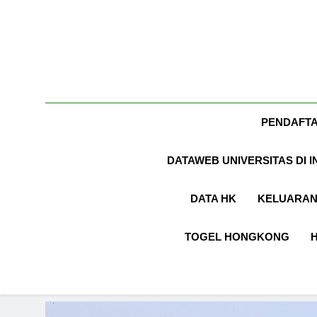
PENDAFT
DATAWEB UNIVERSITAS DI 
DATA HK
KELUARAN
TOGEL HONGKONG
H