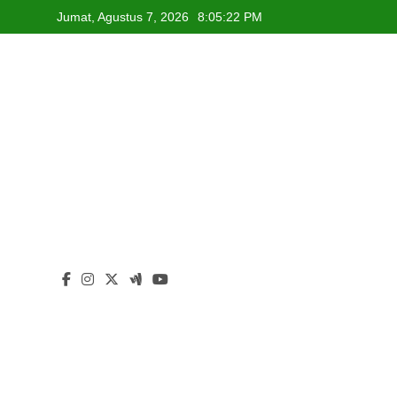
Skip
Jumat, Agustus 7, 2026
8:05:23 PM
to
content