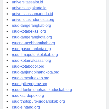
universitassalor.id
universitasjakarta.id
universitassamarinda.id
universitasindonesia.org
rsud-tangerangkab.org
rsud-kotabekasi.org
rsud-tangerangkota.org
rsucnd-acehbaratkab.org
rsud-pasuruankota.org
rsud-limapuluhkotakab.org
rsud-kotamakassar.org
rsud-kotabogor.org
rsud-tanjungpinangkota.org
rsud-simeuluekab.org
rsud-tpikepriprov.org
rsuddrloekmonohadi-kuduskab.org
rsudksa-depok.org
rsudrtnotopuro-sidoarjokab.org
rsud-sintang.org