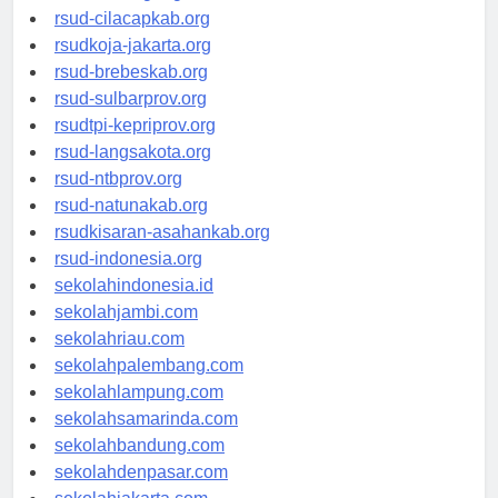
rsud-cilacapkab.org
rsudkoja-jakarta.org
rsud-brebeskab.org
rsud-sulbarprov.org
rsudtpi-kepriprov.org
rsud-langsakota.org
rsud-ntbprov.org
rsud-natunakab.org
rsudkisaran-asahankab.org
rsud-indonesia.org
sekolahindonesia.id
sekolahjambi.com
sekolahriau.com
sekolahpalembang.com
sekolahlampung.com
sekolahsamarinda.com
sekolahbandung.com
sekolahdenpasar.com