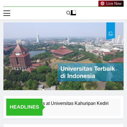
Live Now
icular Activities at Universitas Kahuripan Kediri
Recent A
HEADLINES
1 Hari Ago