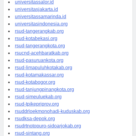
universitassalor.id
universitasjakarta.id
universitassamarinda.id
universitasindonesia.org
rsud-tangerangkab.org
rsud-kotabekasi.org
rsud-tangerangkota.org
rsucnd-acehbaratkab.org
rsud-pasuruankota.org
rsud-limapuluhkotakab.org
rsud-kotamakassar.org
rsud-kotabogor.org
rsud-tanjungpinangkota.org
rsud-simeuluekab.org
rsud-tpikepriprov.org
rsuddrloekmonohadi-kuduskab.org
rsudksa-depok.org
rsudrtnotopuro-sidoarjokab.org
rsud-sintang.org