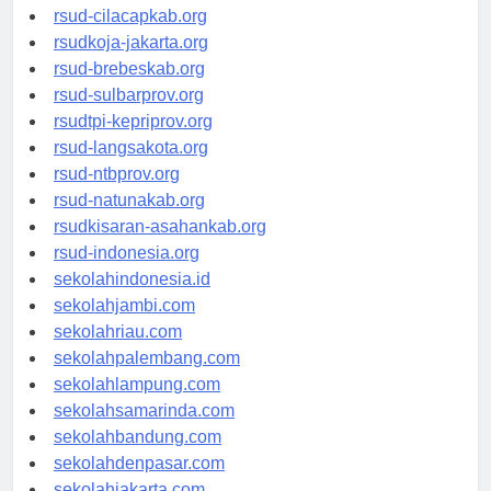
rsud-cilacapkab.org
rsudkoja-jakarta.org
rsud-brebeskab.org
rsud-sulbarprov.org
rsudtpi-kepriprov.org
rsud-langsakota.org
rsud-ntbprov.org
rsud-natunakab.org
rsudkisaran-asahankab.org
rsud-indonesia.org
sekolahindonesia.id
sekolahjambi.com
sekolahriau.com
sekolahpalembang.com
sekolahlampung.com
sekolahsamarinda.com
sekolahbandung.com
sekolahdenpasar.com
sekolahjakarta.com