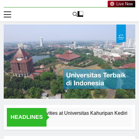
Live Now
curricular Activities at Universitas Kahuripan Kediri
Rece
HEADLINES
1 Hari