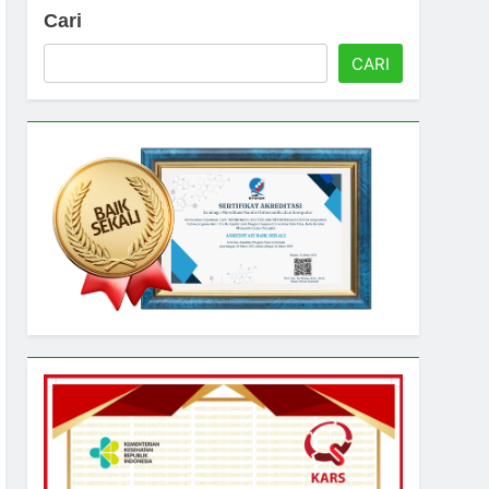
Cari
CARI