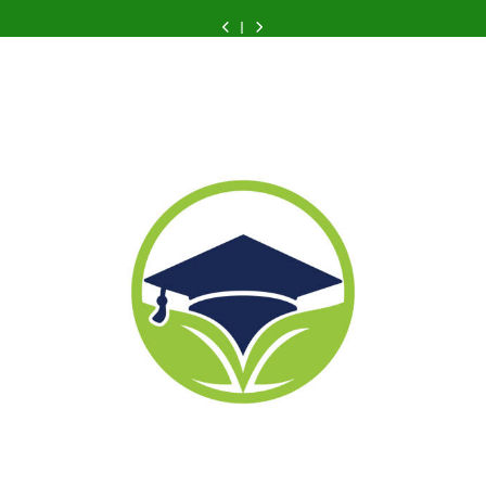
Universitas
Activities
Universitas
Aid
Universitas
Activities
Universitas
Financial
at
Kahuripan
at
Kahuripan
Opportunities
Kahuripan
at
Kahuripan
Aid
Universitas
Kediri:
Universitas
Kediri
at
Kediri:
Universitas
Kediri
Opportunities
Kahuripan
A
Kahuripan
in
Universitas
A
Kahuripan
in
at
Kediri:
Step-
Kediri
Higher
Kahuripan
Step-
Kediri
Higher
Universitas
A
by-
Education
Kediri
by-
Education
Kahuripan
Step-
Step
Step
Kediri
by-
Guide
Guide
Step
Guide