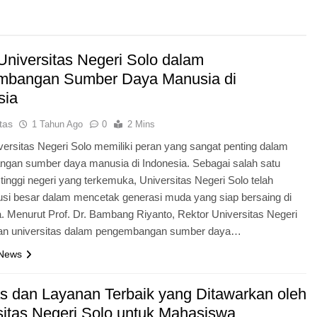
Universitas Negeri Solo dalam
mbangan Sumber Daya Manusia di
sia
tas
1 Tahun Ago
0
2 Mins
versitas Negeri Solo memiliki peran yang sangat penting dalam
gan sumber daya manusia di Indonesia. Sebagai salah satu
tinggi negeri yang terkemuka, Universitas Negeri Solo telah
busi besar dalam mencetak generasi muda yang siap bersaing di
a. Menurut Prof. Dr. Bambang Riyanto, Rektor Universitas Negeri
ran universitas dalam pengembangan sumber daya…
 News
tas dan Layanan Terbaik yang Ditawarkan oleh
sitas Negeri Solo untuk Mahasiswa