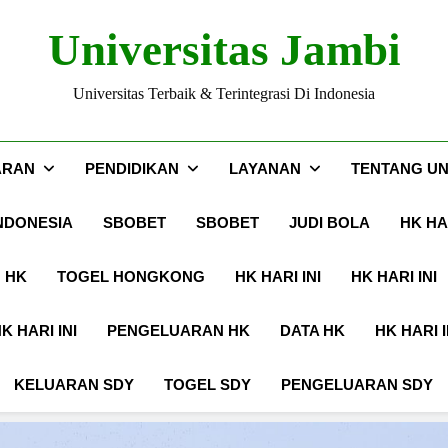
Universitas Jambi
Universitas Terbaik & Terintegrasi Di Indonesia
ARAN
PENDIDIKAN
LAYANAN
TENTANG UN
INDONESIA
SBOBET
SBOBET
JUDI BOLA
HK HAR
 HK
TOGEL HONGKONG
HK HARI INI
HK HARI INI
K HARI INI
PENGELUARAN HK
DATA HK
HK HARI I
KELUARAN SDY
TOGEL SDY
PENGELUARAN SDY