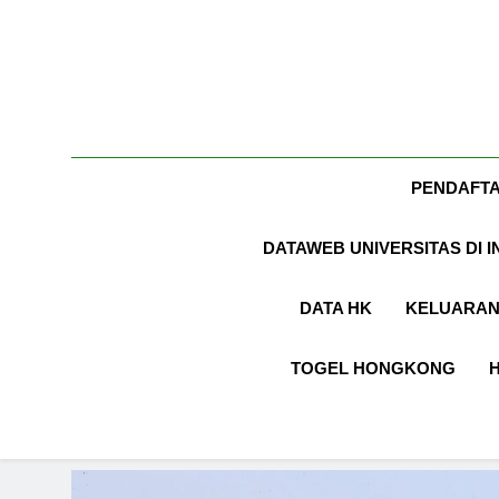
PENDAFT
DATAWEB UNIVERSITAS DI 
DATA HK
KELUARAN
TOGEL HONGKONG
H