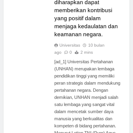
diharapkan dapat
memberikan kontribusi
yang positif dalam
menjaga kedaulatan dan
keamanan negara.
Universitas
10 bulan
ago
0
2 mins
[ad_1] Universitas Pertahanan
(UNHAN) merupakan lembaga
pendidikan tinggi yang memiliki
peran strategis dalam mendukung
pertahanan negara. Dengan
demikian, UNHAN menjadi salah
satu lembaga yang sangat vital
dalam mencetak sumber daya
manusia yang berkualitas dan
kompeten di bidang pertahanan.
Menurut Letjen TNI (Purn) Agus