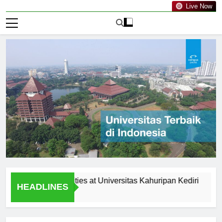
Live Now
urricular Activities at Universitas Kahuripan Kediri
Recent
HEADLINES
1 Hari A