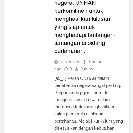
negara, UNHAN
berkomitmen untuk
menghasilkan lulusan
yang siap untuk
menghadapi tantangan-
tantangan di bidang
pertahanan.
Universitas
1 tahun
ago
0
2 mins
[ad_1] Peran UNHAN dalam
pertahanan negara sangat penting.
Perguruan tinggi ini memiliki
tanggung jawab besar dalam
membentuk dan menghasilkan
calon pemimpin di bidang
pertahanan. Melalui kurikulum yang
disesuaikan dengan kebutuhan