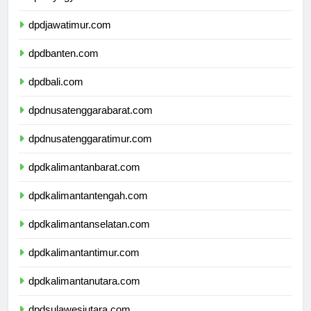
dpdjawatimur.com
dpdbanten.com
dpdbali.com
dpdnusatenggarabarat.com
dpdnusatenggaratimur.com
dpdkalimantanbarat.com
dpdkalimantantengah.com
dpdkalimantanselatan.com
dpdkalimantantimur.com
dpdkalimantanutara.com
dpdsulawesiutara.com