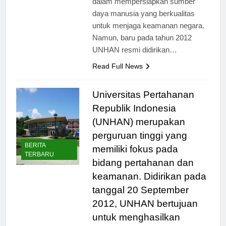
dalam mempersiapkan sumber
daya manusia yang berkualitas
untuk menjaga keamanan negara.
Namun, baru pada tahun 2012
UNHAN resmi didirikan…
Read Full News
Universitas Pertahanan
Republik Indonesia
(UNHAN) merupakan
perguruan tinggi yang
BERITA
memiliki fokus pada
TERBARU
bidang pertahanan dan
keamanan. Didirikan pada
tanggal 20 September
2012, UNHAN bertujuan
untuk menghasilkan