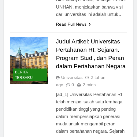
UNHAN, menjelaskan bahwa visi
dari universitas ini adalah untuk…
Read Full News
Judul Artikel: Universitas
Pertahanan RI: Sejarah,
Program Studi, dan Peran
dalam Pertahanan Negara
BERITA
Universitas
2 tahun
TERBARU
ago
0
2 mins
[ad_1] Universitas Pertahanan RI
telah menjadi salah satu lembaga
pendidikan tinggi yang penting
dalam mempersiapkan generasi
muda untuk mengambil peran
dalam pertahanan negara. Sejarah