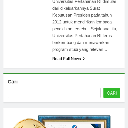
Universitas Pertahanan RI dimulai
dari dikeluarkannya Surat
Keputusan Presiden pada tahun
2012 untuk mendirikan lembaga
pendidikan tersebut. Sejak saat itu,
Universitas Pertahanan RI terus
berkembang dan menawarkan
program studi yang relevan…
Read Full News
Cari
CARI