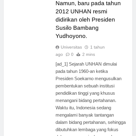
Namun, baru pada tahun
2012 UNHAN resmi
didirikan oleh Presiden
Susilo Bambang
Yudhoyono.
Universitas
1 tahun
ago
0
2 mins
[ad_1] Sejarah UNHAN dimulai
pada tahun 1960-an ketika
Presiden Soekarno mengusulkan
pembentukan sebuah institusi
pendidikan tinggi yang khusus
menangani bidang pertahanan.
Waktu itu, Indonesia sedang
mengalami banyak tantangan
dalam bidang pertahanan, sehingga
dibutuhkan lembaga yang fokus