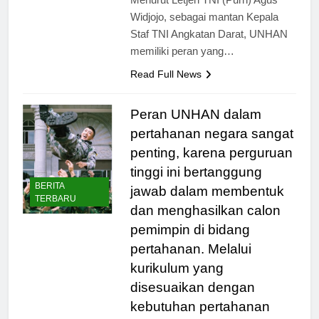
Widjojo, sebagai mantan Kepala
Staf TNI Angkatan Darat, UNHAN
memiliki peran yang…
Read Full News
Peran UNHAN dalam
pertahanan negara sangat
penting, karena perguruan
tinggi ini bertanggung
BERITA
jawab dalam membentuk
TERBARU
dan menghasilkan calon
pemimpin di bidang
pertahanan. Melalui
kurikulum yang
disesuaikan dengan
kebutuhan pertahanan