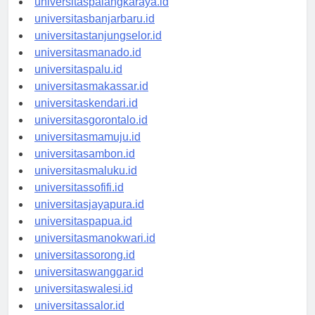
universitaspalangkaraya.id
universitasbanjarbaru.id
universitastanjungselor.id
universitasmanado.id
universitaspalu.id
universitasmakassar.id
universitaskendari.id
universitasgorontalo.id
universitasmamuju.id
universitasambon.id
universitasmaluku.id
universitassofifi.id
universitasjayapura.id
universitaspapua.id
universitasmanokwari.id
universitassorong.id
universitaswanggar.id
universitaswalesi.id
universitassalor.id