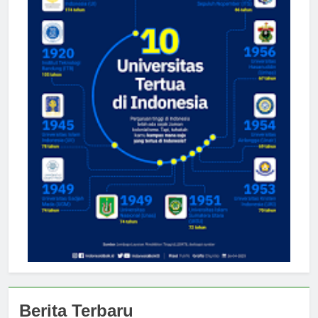
Berita Terbaru