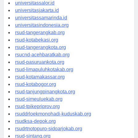
universitassalor.id
universitasjakarta.id
universitassamarinda.id
universitasindonesia.org
rsud-tangerangkab.org
rsud-kotabekasi.org
rsud-tangerangkota.org
rsucnd-acehbaratkab.org
rsud-pasuruankota.org
rsud-limapuluhkotakab.org
rsud-kotamakassar.org
rsud-kotabogor.org
rsud-tanjungpinangkota.org
rsud-simeuluekab.org
rsud-tpikepriprov.org
rsuddrloekmonohadi-kuduskab.org
rsudksa-depok.org
rsudrtnotopuro-sidoarjokab.org
rsud-sintang.org