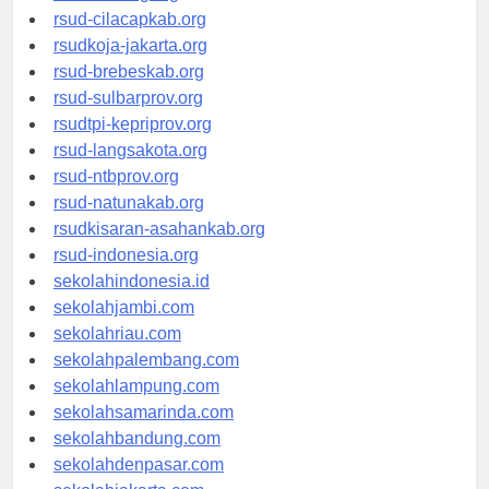
rsud-cilacapkab.org
rsudkoja-jakarta.org
rsud-brebeskab.org
rsud-sulbarprov.org
rsudtpi-kepriprov.org
rsud-langsakota.org
rsud-ntbprov.org
rsud-natunakab.org
rsudkisaran-asahankab.org
rsud-indonesia.org
sekolahindonesia.id
sekolahjambi.com
sekolahriau.com
sekolahpalembang.com
sekolahlampung.com
sekolahsamarinda.com
sekolahbandung.com
sekolahdenpasar.com