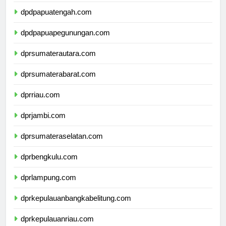
dpdpapuatengah.com
dpdpapuapegunungan.com
dprsumaterautara.com
dprsumaterabarat.com
dprriau.com
dprjambi.com
dprsumateraselatan.com
dprbengkulu.com
dprlampung.com
dprkepulauanbangkabelitung.com
dprkepulauanriau.com