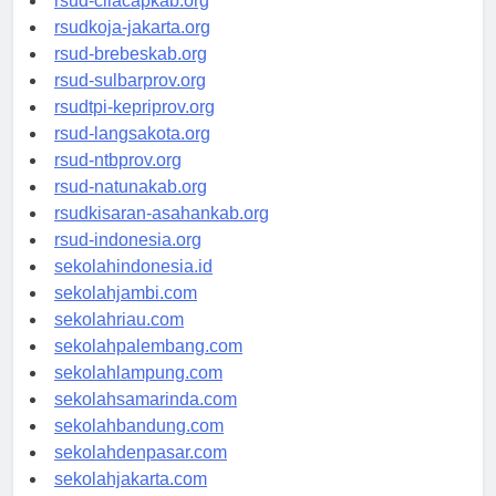
rsud-cilacapkab.org
rsudkoja-jakarta.org
rsud-brebeskab.org
rsud-sulbarprov.org
rsudtpi-kepriprov.org
rsud-langsakota.org
rsud-ntbprov.org
rsud-natunakab.org
rsudkisaran-asahankab.org
rsud-indonesia.org
sekolahindonesia.id
sekolahjambi.com
sekolahriau.com
sekolahpalembang.com
sekolahlampung.com
sekolahsamarinda.com
sekolahbandung.com
sekolahdenpasar.com
sekolahjakarta.com