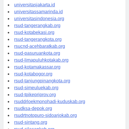
universitasjakarta.id
universitassamarinda.id
universitasindonesia.org
rsud-tangerangkab.org
rsud-kotabekasi.org
rsud-tangerangkota.org
rsucnd-acehbaratkab.org
rsud-pasuruankota.org
rsud-limapuluhkotakab.org
rsud-kotamakassar.org
rsud-kotabogor.org
rsud-tanjungpinangkota.org
rsud-simeuluekab.org
rsud-tpikepriprov.org
rsuddrloekmonohadi-kuduskab.org
rsudksa-depok.org
rsudrtnotopuro-sidoarjokab.org
rsud-sintang.org