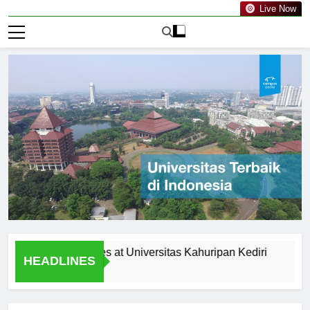
Live Now
icular Activities at Universitas Kahuripan Kediri
Recent A
HEADLINES
1 Hari Ago