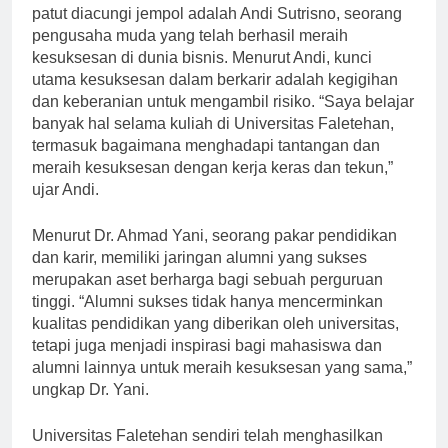
patut diacungi jempol adalah Andi Sutrisno, seorang
pengusaha muda yang telah berhasil meraih
kesuksesan di dunia bisnis. Menurut Andi, kunci
utama kesuksesan dalam berkarir adalah kegigihan
dan keberanian untuk mengambil risiko. “Saya belajar
banyak hal selama kuliah di Universitas Faletehan,
termasuk bagaimana menghadapi tantangan dan
meraih kesuksesan dengan kerja keras dan tekun,”
ujar Andi.
Menurut Dr. Ahmad Yani, seorang pakar pendidikan
dan karir, memiliki jaringan alumni yang sukses
merupakan aset berharga bagi sebuah perguruan
tinggi. “Alumni sukses tidak hanya mencerminkan
kualitas pendidikan yang diberikan oleh universitas,
tetapi juga menjadi inspirasi bagi mahasiswa dan
alumni lainnya untuk meraih kesuksesan yang sama,”
ungkap Dr. Yani.
Universitas Faletehan sendiri telah menghasilkan