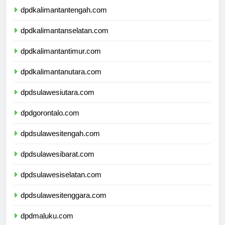
dpdkalimantantengah.com
dpdkalimantanselatan.com
dpdkalimantantimur.com
dpdkalimantanutara.com
dpdsulawesiutara.com
dpdgorontalo.com
dpdsulawesitengah.com
dpdsulawesibarat.com
dpdsulawesiselatan.com
dpdsulawesitenggara.com
dpdmaluku.com