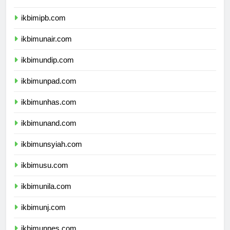
ikbimipb.com
ikbimunair.com
ikbimundip.com
ikbimunpad.com
ikbimunhas.com
ikbimunand.com
ikbimunsyiah.com
ikbimusu.com
ikbimunila.com
ikbimunj.com
ikbimunnes.com