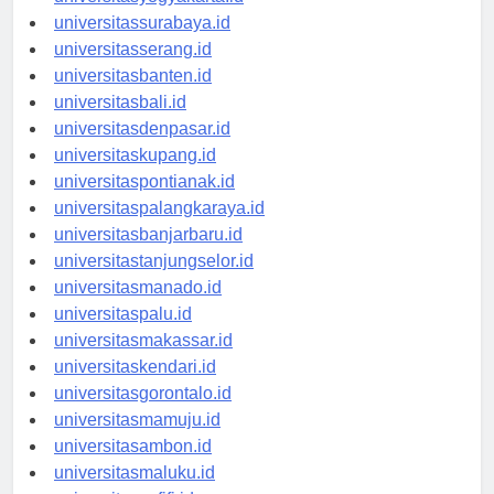
universitassurabaya.id
universitasserang.id
universitasbanten.id
universitasbali.id
universitasdenpasar.id
universitaskupang.id
universitaspontianak.id
universitaspalangkaraya.id
universitasbanjarbaru.id
universitastanjungselor.id
universitasmanado.id
universitaspalu.id
universitasmakassar.id
universitaskendari.id
universitasgorontalo.id
universitasmamuju.id
universitasambon.id
universitasmaluku.id