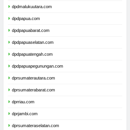
dpdmalukuutara.com
dpdpapua.com
dpdpapuabarat.com
dpdpapuaselatan.com
dpdpapuatengah.com
dpdpapuapegunungan.com
dprsumaterautara.com
dprsumaterabarat.com
dprriau.com
dprjambi.com
dprsumateraselatan.com