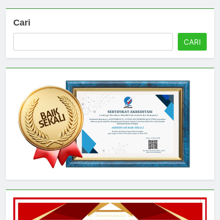
Cari
CARI