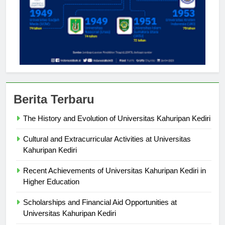
Berita Terbaru
The History and Evolution of Universitas Kahuripan Kediri
Cultural and Extracurricular Activities at Universitas
Kahuripan Kediri
Recent Achievements of Universitas Kahuripan Kediri in
Higher Education
Scholarships and Financial Aid Opportunities at
Universitas Kahuripan Kediri