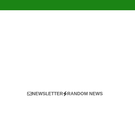
NEWSLETTER
RANDOM NEWS