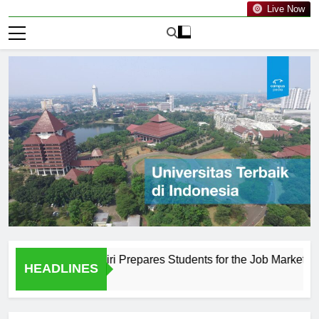
Live Now
ahuripan Kediri Prepares Students for the Job Market
Th
HEADLINES
1 H