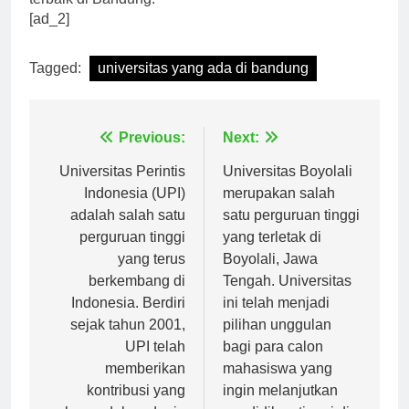
[ad_2]
Tagged:
universitas yang ada di bandung
Navigasi
Previous:
Next:
pos
Universitas Perintis
Universitas Boyolali
Indonesia (UPI)
merupakan salah
adalah salah satu
satu perguruan tinggi
perguruan tinggi
yang terletak di
yang terus
Boyolali, Jawa
berkembang di
Tengah. Universitas
Indonesia. Berdiri
ini telah menjadi
sejak tahun 2001,
pilihan unggulan
UPI telah
bagi para calon
memberikan
mahasiswa yang
kontribusi yang
ingin melanjutkan