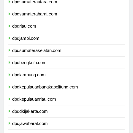
dpdsumaterautara.com
dpdsumaterabarat.com
dpdriau.com
dpdjambi.com
dpdsumateraselatan.com
dpdbengkulu.com
dpdlampung.com
dpdkepulauanbangkabelitung.com
dpdkepulauanriau.com
dpddkijakarta.com
dpdjawabarat.com