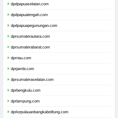
dpdpapuaselatan.com
dpdpapuatengah.com
dpdpapuapegunungan.com
dprsumaterautara.com
dprsumaterabarat.com
dprriau.com
dprjambi.com
dprsumateraselatan.com
dprbengkulu.com
dprlampung.com
dprkepulauanbangkabelitung.com