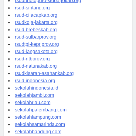
rsudrtnotopuro-sidoarjokab.org
rsud-sintang.org
rsud-cilacapkab.org
rsudkoja-jakarta.org
rsud-brebeskab.org
rsud-sulbarprov.org
rsudtpi-kepriprov.org
rsud-langsakota.org
rsud-ntbprov.org
rsud-natunakab.org
rsudkisaran-asahankab.org
rsud-indonesia.org
sekolahindonesia.id
sekolahjambi.com
sekolahriau.com
sekolahpalembang.com
sekolahlampung.com
sekolahsamarinda.com
sekolahbandung.com