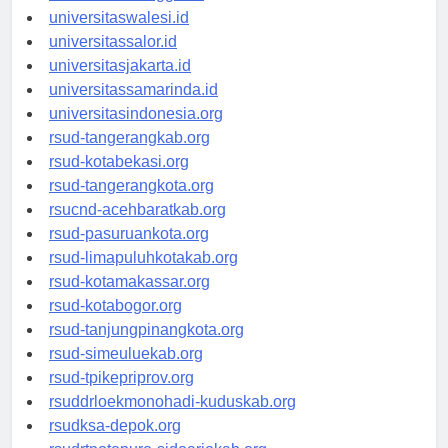
universitaswalesi.id
universitassalor.id
universitasjakarta.id
universitassamarinda.id
universitasindonesia.org
rsud-tangerangkab.org
rsud-kotabekasi.org
rsud-tangerangkota.org
rsucnd-acehbaratkab.org
rsud-pasuruankota.org
rsud-limapuluhkotakab.org
rsud-kotamakassar.org
rsud-kotabogor.org
rsud-tanjungpinangkota.org
rsud-simeuluekab.org
rsud-tpikepriprov.org
rsuddrloekmonohadi-kuduskab.org
rsudksa-depok.org