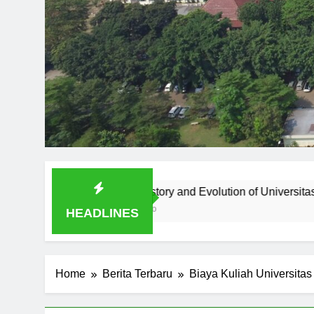
The History and Evolution of Universitas Kahuripan Kediri
2 Hari Ago
HEADLINES
Home
Berita Terbaru
Biaya Kuliah Universit