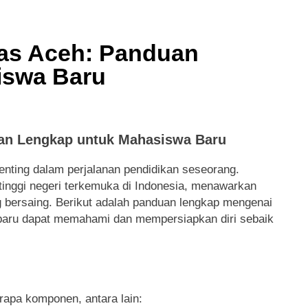
tas Aceh: Panduan
iswa Baru
uan Lengkap untuk Mahasiswa Baru
enting dalam perjalanan pendidikan seseorang.
 tinggi negeri terkemuka di Indonesia, menawarkan
g bersaing. Berikut adalah panduan lengkap mengenai
 baru dapat memahami dan mempersiapkan diri sebaik
erapa komponen, antara lain: