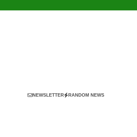
NEWSLETTER
RANDOM NEWS