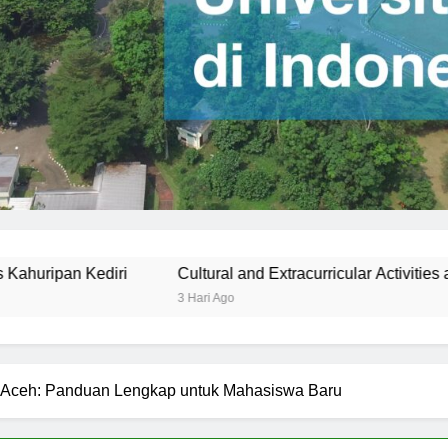
Cultural and Extracurricular Activities at Universitas Kahuripa
3 Hari Ago
as Aceh: Panduan Lengkap untuk Mahasiswa Baru