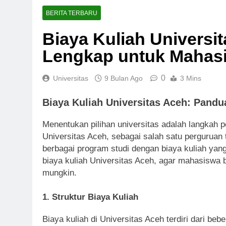
BERITA TERBARU
Biaya Kuliah Universi
Lengkap untuk Mahas
0
Universitas
9 Bulan Ago
3 Mins
Biaya Kuliah Universitas Aceh: Pand
Menentukan pilihan universitas adalah langkah p
Universitas Aceh, sebagai salah satu perguruan
berbagai program studi dengan biaya kuliah yan
biaya kuliah Universitas Aceh, agar mahasiswa
mungkin.
1. Struktur Biaya Kuliah
Biaya kuliah di Universitas Aceh terdiri dari beb