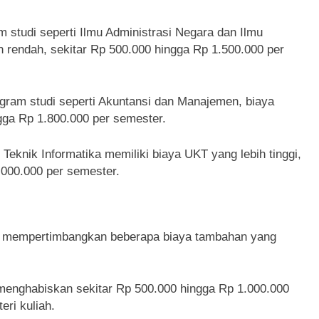
m studi seperti Ilmu Administrasi Negara dan Ilmu
h rendah, sekitar Rp 500.000 hingga Rp 1.500.000 per
ogram studi seperti Akuntansi dan Manajemen, biaya
ngga Rp 1.800.000 per semester.
n Teknik Informatika memiliki biaya UKT yang lebih tinggi,
.000.000 per semester.
lu mempertimbangkan beberapa biaya tambahan yang
menghabiskan sekitar Rp 500.000 hingga Rp 1.000.000
ri kuliah.