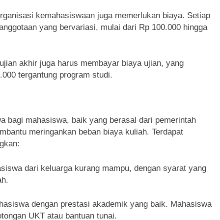
rganisasi kemahasiswaan juga memerlukan biaya. Setiap
nggotaan yang bervariasi, mulai dari Rp 100.000 hingga
jian akhir juga harus membayar biaya ujian, yang
.000 tergantung program studi.
a bagi mahasiswa, baik yang berasal dari pemerintah
mbantu meringankan beban biaya kuliah. Terdapat
ngkan:
asiswa dari keluarga kurang mampu, dengan syarat yang
ah.
ahasiswa dengan prestasi akademik yang baik. Mahasiswa
tongan UKT atau bantuan tunai.