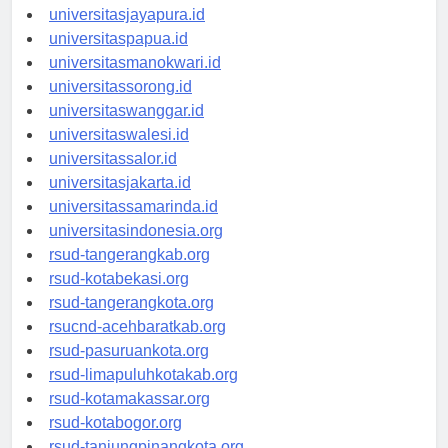
universitasjayapura.id
universitaspapua.id
universitasmanokwari.id
universitassorong.id
universitaswanggar.id
universitaswalesi.id
universitassalor.id
universitasjakarta.id
universitassamarinda.id
universitasindonesia.org
rsud-tangerangkab.org
rsud-kotabekasi.org
rsud-tangerangkota.org
rsucnd-acehbaratkab.org
rsud-pasuruankota.org
rsud-limapuluhkotakab.org
rsud-kotamakassar.org
rsud-kotabogor.org
rsud-tanjungpinangkota.org