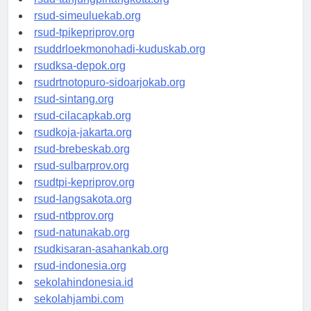
rsud-simeuluekab.org
rsud-tpikepriprov.org
rsuddrloekmonohadi-kuduskab.org
rsudksa-depok.org
rsudrtnotopuro-sidoarjokab.org
rsud-sintang.org
rsud-cilacapkab.org
rsudkoja-jakarta.org
rsud-brebeskab.org
rsud-sulbarprov.org
rsudtpi-kepriprov.org
rsud-langsakota.org
rsud-ntbprov.org
rsud-natunakab.org
rsudkisaran-asahankab.org
rsud-indonesia.org
sekolahindonesia.id
sekolahjambi.com