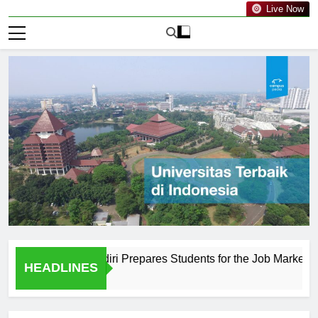
Live Now
Kahuripan Kediri Prepares Students for the Job Market
Th
HEADLINES
1 