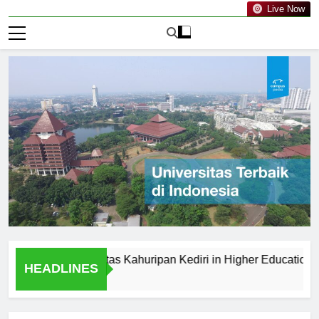
Live Now
s of Universitas Kahuripan Kediri in Higher Education
S
HEADLINES
1