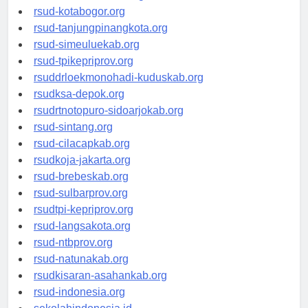
rsud-kotabogor.org
rsud-tanjungpinangkota.org
rsud-simeuluekab.org
rsud-tpikepriprov.org
rsuddrloekmonohadi-kuduskab.org
rsudksa-depok.org
rsudrtnotopuro-sidoarjokab.org
rsud-sintang.org
rsud-cilacapkab.org
rsudkoja-jakarta.org
rsud-brebeskab.org
rsud-sulbarprov.org
rsudtpi-kepriprov.org
rsud-langsakota.org
rsud-ntbprov.org
rsud-natunakab.org
rsudkisaran-asahankab.org
rsud-indonesia.org