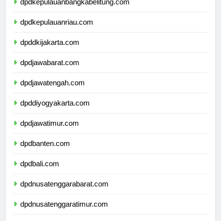
dpdkepulauanbangkabelitung.com
dpdkepulauanriau.com
dpddkijakarta.com
dpdjawabarat.com
dpdjawatengah.com
dpddiyogyakarta.com
dpdjawatimur.com
dpdbanten.com
dpdbali.com
dpdnusatenggarabarat.com
dpdnusatenggaratimur.com