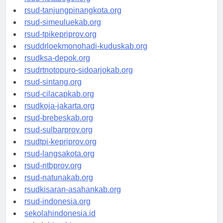
rsud-tanjungpinangkota.org
rsud-simeuluekab.org
rsud-tpikepriprov.org
rsuddrloekmonohadi-kuduskab.org
rsudksa-depok.org
rsudrtnotopuro-sidoarjokab.org
rsud-sintang.org
rsud-cilacapkab.org
rsudkoja-jakarta.org
rsud-brebeskab.org
rsud-sulbarprov.org
rsudtpi-kepriprov.org
rsud-langsakota.org
rsud-ntbprov.org
rsud-natunakab.org
rsudkisaran-asahankab.org
rsud-indonesia.org
sekolahindonesia.id