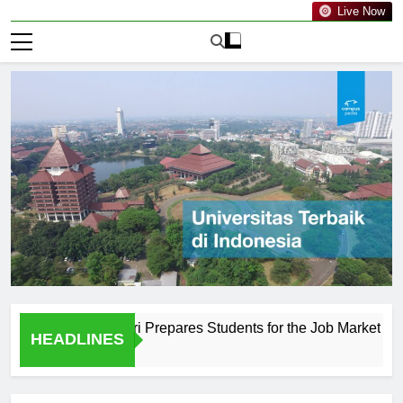
Live Now
uripan Kediri Prepares Students for the Job Market
The 
HEADLINES
1 Har