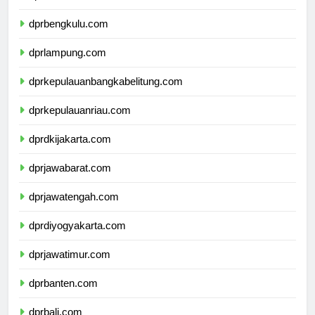
dprbengkulu.com
dprlampung.com
dprkepulauanbangkabelitung.com
dprkepulauanriau.com
dprdkijakarta.com
dprjawabarat.com
dprjawatengah.com
dprdiyogyakarta.com
dprjawatimur.com
dprbanten.com
dprbali.com