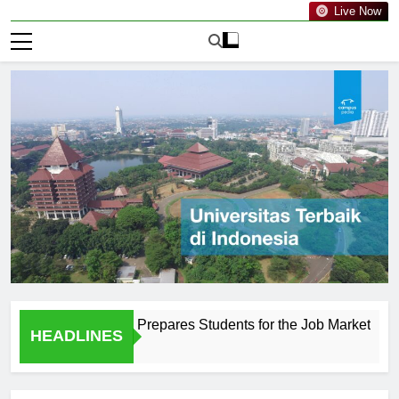
Live Now
uripan Kediri Prepares Students for the Job Market
The 
HEADLINES
1 Har