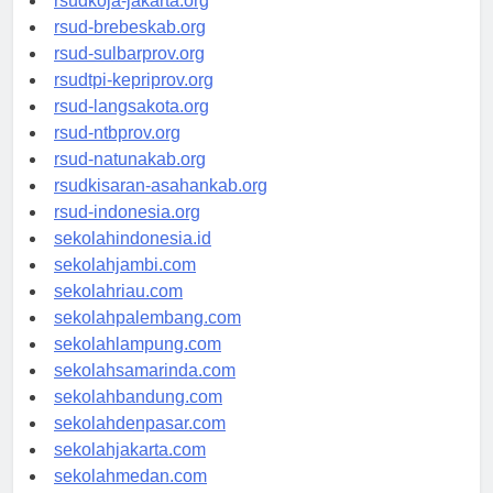
rsudkoja-jakarta.org
rsud-brebeskab.org
rsud-sulbarprov.org
rsudtpi-kepriprov.org
rsud-langsakota.org
rsud-ntbprov.org
rsud-natunakab.org
rsudkisaran-asahankab.org
rsud-indonesia.org
sekolahindonesia.id
sekolahjambi.com
sekolahriau.com
sekolahpalembang.com
sekolahlampung.com
sekolahsamarinda.com
sekolahbandung.com
sekolahdenpasar.com
sekolahjakarta.com
sekolahmedan.com