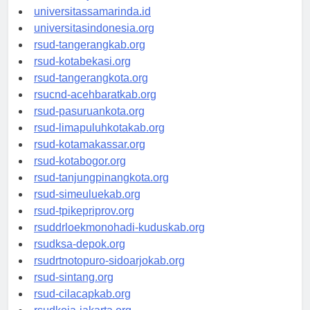
universitassamarinda.id
universitasindonesia.org
rsud-tangerangkab.org
rsud-kotabekasi.org
rsud-tangerangkota.org
rsucnd-acehbaratkab.org
rsud-pasuruankota.org
rsud-limapuluhkotakab.org
rsud-kotamakassar.org
rsud-kotabogor.org
rsud-tanjungpinangkota.org
rsud-simeuluekab.org
rsud-tpikepriprov.org
rsuddrloekmonohadi-kuduskab.org
rsudksa-depok.org
rsudrtnotopuro-sidoarjokab.org
rsud-sintang.org
rsud-cilacapkab.org