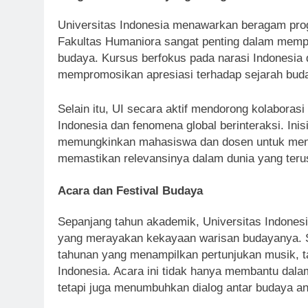
Universitas Indonesia menawarkan beragam pr
Fakultas Humaniora sangat penting dalam mempela
budaya. Kursus berfokus pada narasi Indonesia 
mempromosikan apresiasi terhadap sejarah buda
Selain itu, UI secara aktif mendorong kolaborasi
Indonesia dan fenomena global berinteraksi. Inis
memungkinkan mahasiswa dan dosen untuk mengek
memastikan relevansinya dalam dunia yang teru
Acara dan Festival Budaya
Sepanjang tahun akademik, Universitas Indones
yang merayakan kekayaan warisan budayanya. Sa
tahunan yang menampilkan pertunjukan musik, tari
Indonesia. Acara ini tidak hanya membantu da
tetapi juga menumbuhkan dialog antar budaya ant