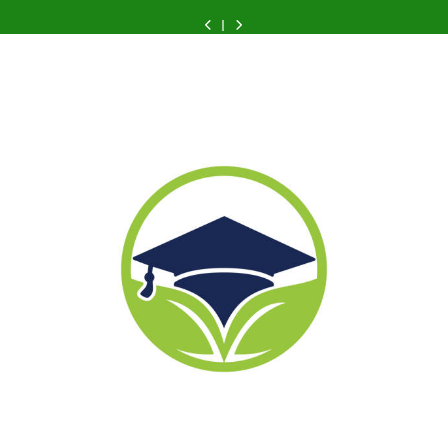
from
Universitas
Aid
Universitas
from
Universitas
Aid
at
Stories
Universitas
Kahuripan
Opportunities
Kahuripan
Universitas
Kahuripan
Opportunities
Universitas
from
Kahuripan
Kediri
at
Kediri:
Kahuripan
Kediri
at
Kahuripan
Universitas
Kediri
in
Universitas
A
Kediri
in
Universitas
Kediri:
Kahuripan
Higher
Kahuripan
Step-
Higher
Kahuripan
A
Kediri
Education
Kediri
by-
Education
Kediri
Step-
Step
by-
Guide
Step
Guide