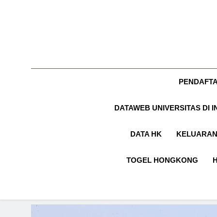
PENDAFT
DATAWEB UNIVERSITAS DI 
DATA HK
KELUARAN
TOGEL HONGKONG
H