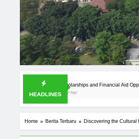
Scholarships and Financial Aid Opportunities at Universitas 
1 Hari Ago
HEADLINES
Home
Berita Terbaru
Discovering the Cultural 