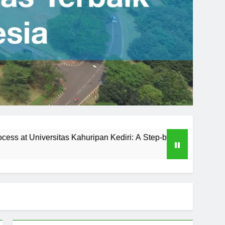
ripan Kediri: A Step-by-Step Guide
Alumni Success Stori
3 Hari Ago