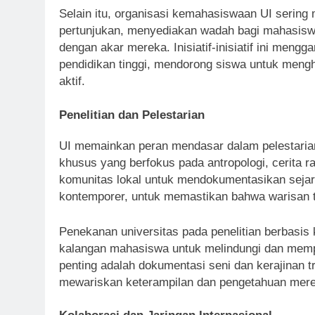
Selain itu, organisasi kemahasiswaan UI serin
pertunjukan, menyediakan wadah bagi mahasisw
dengan akar mereka. Inisiatif-inisiatif ini meng
pendidikan tinggi, mendorong siswa untuk mengh
aktif.
Penelitian dan Pelestarian
UI memainkan peran mendasar dalam pelestarian 
khusus yang berfokus pada antropologi, cerita ra
komunitas lokal untuk mendokumentasikan sejarah
kontemporer, untuk memastikan bahwa warisan te
Penekanan universitas pada penelitian berbasi
kalangan mahasiswa untuk melindungi dan memp
penting adalah dokumentasi seni dan kerajinan 
mewariskan keterampilan dan pengetahuan mer