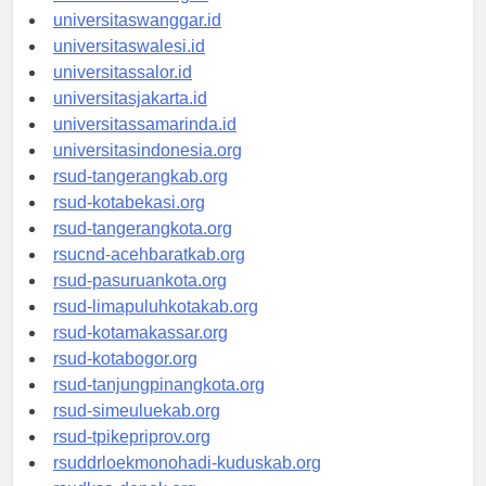
universitaswanggar.id
universitaswalesi.id
universitassalor.id
universitasjakarta.id
universitassamarinda.id
universitasindonesia.org
rsud-tangerangkab.org
rsud-kotabekasi.org
rsud-tangerangkota.org
rsucnd-acehbaratkab.org
rsud-pasuruankota.org
rsud-limapuluhkotakab.org
rsud-kotamakassar.org
rsud-kotabogor.org
rsud-tanjungpinangkota.org
rsud-simeuluekab.org
rsud-tpikepriprov.org
rsuddrloekmonohadi-kuduskab.org