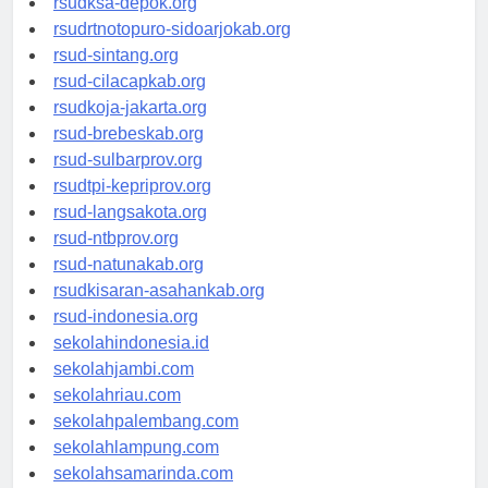
rsudksa-depok.org
rsudrtnotopuro-sidoarjokab.org
rsud-sintang.org
rsud-cilacapkab.org
rsudkoja-jakarta.org
rsud-brebeskab.org
rsud-sulbarprov.org
rsudtpi-kepriprov.org
rsud-langsakota.org
rsud-ntbprov.org
rsud-natunakab.org
rsudkisaran-asahankab.org
rsud-indonesia.org
sekolahindonesia.id
sekolahjambi.com
sekolahriau.com
sekolahpalembang.com
sekolahlampung.com
sekolahsamarinda.com