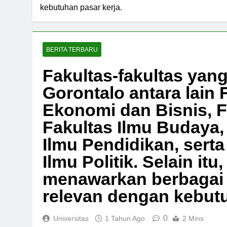
kebutuhan pasar kerja.
BERITA TERBARU
Fakultas-fakultas yang
Gorontalo antara lain 
Ekonomi dan Bisnis, F
Fakultas Ilmu Budaya,
Ilmu Pendidikan, serta
Ilmu Politik. Selain itu
menawarkan berbagai 
relevan dengan kebutu
0
Universitas
1 Tahun Ago
2 Mins