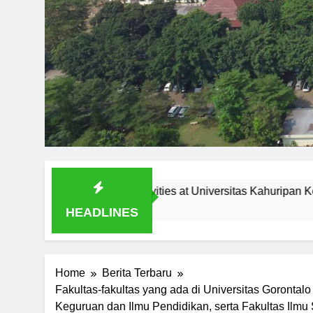
r Activities at Universitas Kahuripan Kediri
Recent Achiev
2 Hari Ago
HEADLINES
Home
Berita Terbaru
Fakultas-fakultas yang ada di Universitas Gorontalo
Keguruan dan Ilmu Pendidikan, serta Fakultas Ilmu S