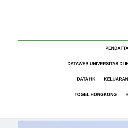
PENDAFT
DATAWEB UNIVERSITAS DI 
DATA HK
KELUARAN
TOGEL HONGKONG
H