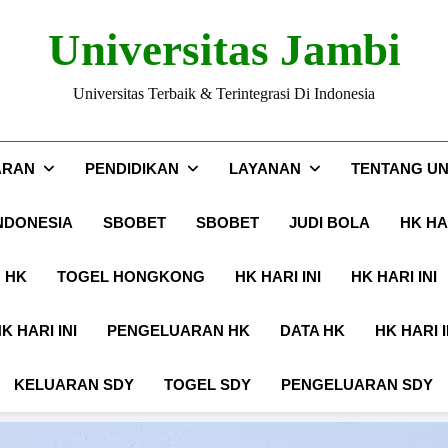
Universitas Jambi
Universitas Terbaik & Terintegrasi Di Indonesia
ARAN
PENDIDIKAN
LAYANAN
TENTANG UN
INDONESIA
SBOBET
SBOBET
JUDI BOLA
HK HAR
 HK
TOGEL HONGKONG
HK HARI INI
HK HARI INI
K HARI INI
PENGELUARAN HK
DATA HK
HK HARI I
KELUARAN SDY
TOGEL SDY
PENGELUARAN SDY