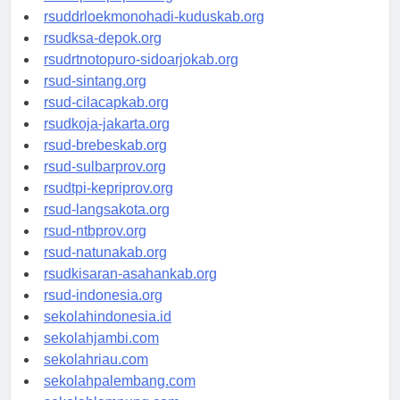
rsuddrloekmonohadi-kuduskab.org
rsudksa-depok.org
rsudrtnotopuro-sidoarjokab.org
rsud-sintang.org
rsud-cilacapkab.org
rsudkoja-jakarta.org
rsud-brebeskab.org
rsud-sulbarprov.org
rsudtpi-kepriprov.org
rsud-langsakota.org
rsud-ntbprov.org
rsud-natunakab.org
rsudkisaran-asahankab.org
rsud-indonesia.org
sekolahindonesia.id
sekolahjambi.com
sekolahriau.com
sekolahpalembang.com