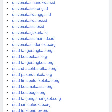
universitasmanokwari.id
universitassorong.id
universitaswanggar.id
universitaswalesi.id
universitassalor.id
universitasjakarta.id
universitassamarinda.id
universitasindonesia.org
rsud-tangerangkab.org
rsud-kotabekasi.org
rsud-tangerangkota.org
rsucnd-acehbaratkab.org
rsud-pasuruankota.org
rsud-limapuluhkotakab.org
rsud-kotamakassar.org
rsud-kotabogor.org
rsud-tanjungpinangkota.org
rsud-simeuluekab.org
rsud-tpikepriprov.org