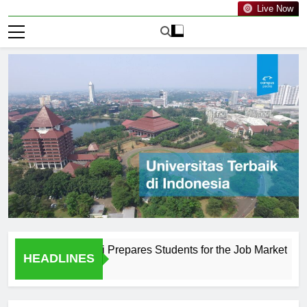
Live Now
ahuripan Kediri Prepares Students for the Job Market
Th
HEADLINES
1 H