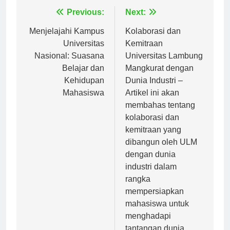
Navigasi
Previous:
Next:
pos
Menjelajahi Kampus
Kolaborasi dan
Universitas
Kemitraan
Nasional: Suasana
Universitas Lambung
Belajar dan
Mangkurat dengan
Kehidupan
Dunia Industri –
Mahasiswa
Artikel ini akan
membahas tentang
kolaborasi dan
kemitraan yang
dibangun oleh ULM
dengan dunia
industri dalam
rangka
mempersiapkan
mahasiswa untuk
menghadapi
tantangan dunia