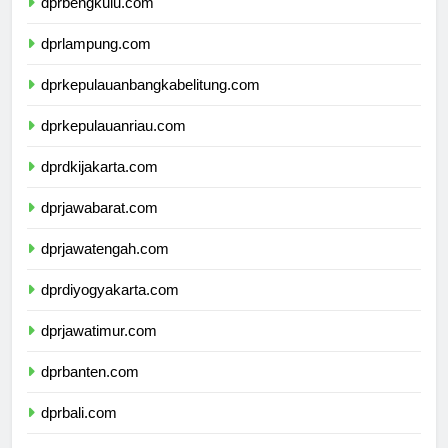
dprbengkulu.com
dprlampung.com
dprkepulauanbangkabelitung.com
dprkepulauanriau.com
dprdkijakarta.com
dprjawabarat.com
dprjawatengah.com
dprdiyogyakarta.com
dprjawatimur.com
dprbanten.com
dprbali.com