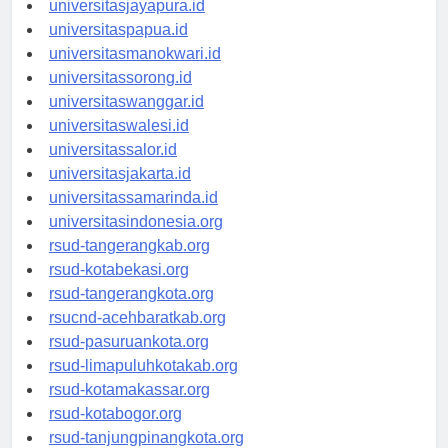
universitasjayapura.id
universitaspapua.id
universitasmanokwari.id
universitassorong.id
universitaswanggar.id
universitaswalesi.id
universitassalor.id
universitasjakarta.id
universitassamarinda.id
universitasindonesia.org
rsud-tangerangkab.org
rsud-kotabekasi.org
rsud-tangerangkota.org
rsucnd-acehbaratkab.org
rsud-pasuruankota.org
rsud-limapuluhkotakab.org
rsud-kotamakassar.org
rsud-kotabogor.org
rsud-tanjungpinangkota.org