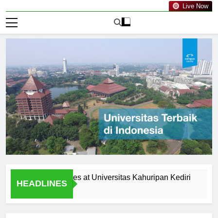
Live Now
ricular Activities at Universitas Kahuripan Kediri
Recent 
HEADLINES
1 Hari Ag