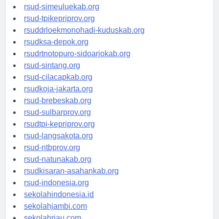
rsud-simeuluekab.org
rsud-tpikepriprov.org
rsuddrloekmonohadi-kuduskab.org
rsudksa-depok.org
rsudrtnotopuro-sidoarjokab.org
rsud-sintang.org
rsud-cilacapkab.org
rsudkoja-jakarta.org
rsud-brebeskab.org
rsud-sulbarprov.org
rsudtpi-kepriprov.org
rsud-langsakota.org
rsud-ntbprov.org
rsud-natunakab.org
rsudkisaran-asahankab.org
rsud-indonesia.org
sekolahindonesia.id
sekolahjambi.com
sekolahriau.com