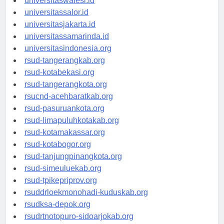
universitaswalesi.id
universitassalor.id
universitasjakarta.id
universitassamarinda.id
universitasindonesia.org
rsud-tangerangkab.org
rsud-kotabekasi.org
rsud-tangerangkota.org
rsucnd-acehbaratkab.org
rsud-pasuruankota.org
rsud-limapuluhkotakab.org
rsud-kotamakassar.org
rsud-kotabogor.org
rsud-tanjungpinangkota.org
rsud-simeuluekab.org
rsud-tpikepriprov.org
rsuddrloekmonohadi-kuduskab.org
rsudksa-depok.org
rsudrtnotopuro-sidoarjokab.org