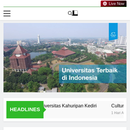
Live Now
volution of Universitas Kahuripan Kediri
Cultural and Ext
HEADLINES
1 Hari Ago