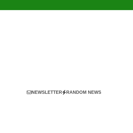
NEWSLETTER
RANDOM NEWS