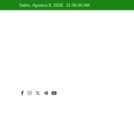
Skip
Sabtu, Agustus 8, 2026
11:38:49 AM
to
content