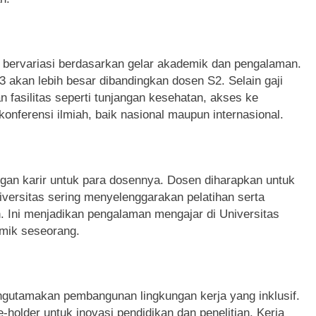
n.
f, bervariasi berdasarkan gelar akademik dan pengalaman.
3 akan lebih besar dibandingkan dosen S2. Selain gaji
 fasilitas seperti tunjangan kesehatan, akses ke
nferensi ilmiah, baik nasional maupun internasional.
an karir untuk para dosennya. Dosen diharapkan untuk
niversitas sering menyelenggarakan pelatihan serta
. Ini menjadikan pengalaman mengajar di Universitas
emik seseorang.
gutamakan pembangunan lingkungan kerja yang inklusif.
holder untuk inovasi pendidikan dan penelitian. Kerja