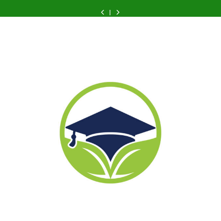
Aid
Evolution
Activities
Universitas
Aid
Evolution
Activities
of
Financial
Opportunities
of
at
Kahuripan
Opportunities
of
at
Universitas
Aid
at
Universitas
Universitas
Kediri
at
Universitas
Universitas
Kahuripan
Opportunities
Universitas
Kahuripan
Kahuripan
in
Universitas
Kahuripan
Kahuripan
Kediri
at
Kahuripan
Kediri
Kediri
Higher
Kahuripan
Kediri
Kediri
in
Universitas
Kediri
Education
Kediri
Higher
Kahuripan
Education
Kediri