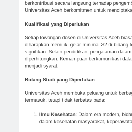
berkontribusi secara langsung terhadap pengemb
Universitas Aceh berkomitmen untuk menciptakan
Kualifikasi yang Diperlukan
Setiap lowongan dosen di Universitas Aceh bias
diharapkan memiliki gelar minimal S2 di bidang t
signifikan. Selain pendidikan, pengalaman dalam 
diperhitungkan. Kemampuan berkomunikasi dalam 
menjadi syarat.
Bidang Studi yang Diperlukan
Universitas Aceh membuka peluang untuk berbagai
termasuk, tetapi tidak terbatas pada:
Ilmu Kesehatan
: Dalam era modern, bid
dalam kesehatan masyarakat, keperawatan