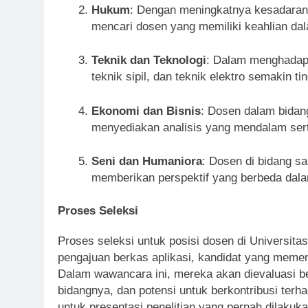
Hukum
: Dengan meningkatnya kesadaran
mencari dosen yang memiliki keahlian da
Teknik dan Teknologi
: Dalam menghadapi 
teknik sipil, dan teknik elektro semakin tin
Ekonomi dan Bisnis
: Dosen dalam bidan
menyediakan analisis yang mendalam serta
Seni dan Humaniora
: Dosen di bidang sa
memberikan perspektif yang berbeda dala
Proses Seleksi
Proses seleksi untuk posisi dosen di Universita
pengajuan berkas aplikasi, kandidat yang meme
Dalam wawancara ini, mereka akan dievaluasi 
bidangnya, dan potensi untuk berkontribusi terh