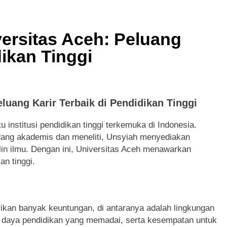
rsitas Aceh: Peluang
dikan Tinggi
uang Karir Terbaik di Pendidikan Tinggi
 institusi pendidikan tinggi terkemuka di Indonesia.
idang akademis dan meneliti, Unsyiah menyediakan
lin ilmu. Dengan ini, Universitas Aceh menawarkan
an tinggi.
ikan banyak keuntungan, di antaranya adalah lingkungan
daya pendidikan yang memadai, serta kesempatan untuk