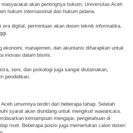
 masyarakat akan pentingnya hukum, Universitas Aceh
lam hukum internasional dan hukum pidana.
era digital, permintaan akan dosen teknik informatika,
ggi.
g ekonomi, manajemen, dan akuntansi diharapkan untuk
 inovasi dalam bisnis.
stra, seni, dan psikologi juga sangat diutamakan,
m pendidikan.
s Aceh umumnya terdiri dari beberapa tahap. Setelah
nuhi syarat akan diundang untuk mengikuti wawancara.
berdasarkan kemampuan mengajar, pengetahuan di
adap riset. Beberapa posisi juga memerlukan calon dosen