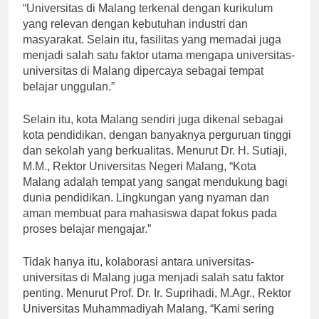
“Universitas di Malang terkenal dengan kurikulum
yang relevan dengan kebutuhan industri dan
masyarakat. Selain itu, fasilitas yang memadai juga
menjadi salah satu faktor utama mengapa universitas-
universitas di Malang dipercaya sebagai tempat
belajar unggulan.”
Selain itu, kota Malang sendiri juga dikenal sebagai
kota pendidikan, dengan banyaknya perguruan tinggi
dan sekolah yang berkualitas. Menurut Dr. H. Sutiaji,
M.M., Rektor Universitas Negeri Malang, “Kota
Malang adalah tempat yang sangat mendukung bagi
dunia pendidikan. Lingkungan yang nyaman dan
aman membuat para mahasiswa dapat fokus pada
proses belajar mengajar.”
Tidak hanya itu, kolaborasi antara universitas-
universitas di Malang juga menjadi salah satu faktor
penting. Menurut Prof. Dr. Ir. Suprihadi, M.Agr., Rektor
Universitas Muhammadiyah Malang, “Kami sering