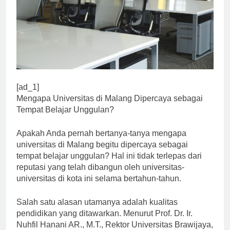
[ad_1]
Mengapa Universitas di Malang Dipercaya sebagai
Tempat Belajar Unggulan?
Apakah Anda pernah bertanya-tanya mengapa
universitas di Malang begitu dipercaya sebagai
tempat belajar unggulan? Hal ini tidak terlepas dari
reputasi yang telah dibangun oleh universitas-
universitas di kota ini selama bertahun-tahun.
Salah satu alasan utamanya adalah kualitas
pendidikan yang ditawarkan. Menurut Prof. Dr. Ir.
Nuhfil Hanani AR., M.T., Rektor Universitas Brawijaya,