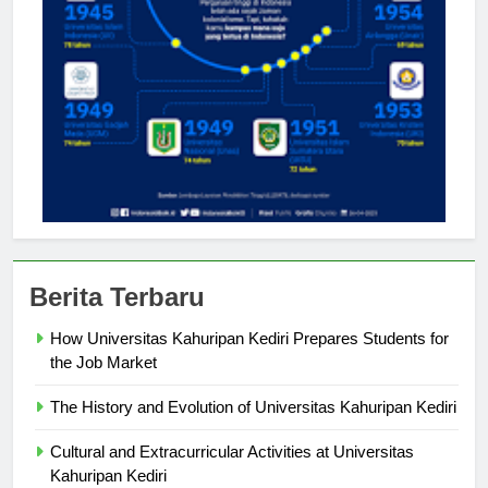
Berita Terbaru
How Universitas Kahuripan Kediri Prepares Students for
the Job Market
The History and Evolution of Universitas Kahuripan Kediri
Cultural and Extracurricular Activities at Universitas
Kahuripan Kediri