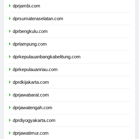
dprjambi.com
dprsumateraselatan.com
dprbengkulu.com
dprlampung.com
dprkepulauanbangkabelitung.com
dprkepulauanriau.com
dprdkijakarta.com
dprjawabarat.com
dprjawatengah.com
dprdiyogyakarta.com
dprjawatimur.com