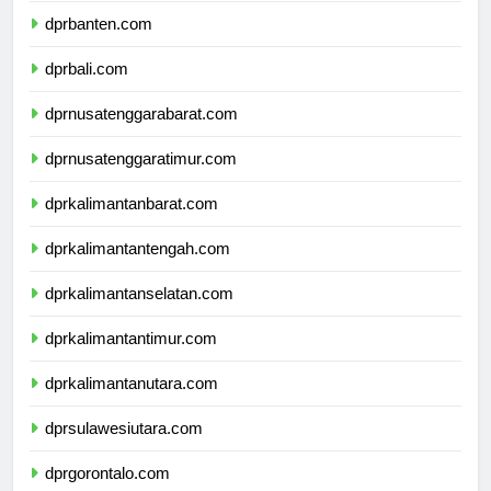
dprbanten.com
dprbali.com
dprnusatenggarabarat.com
dprnusatenggaratimur.com
dprkalimantanbarat.com
dprkalimantantengah.com
dprkalimantanselatan.com
dprkalimantantimur.com
dprkalimantanutara.com
dprsulawesiutara.com
dprgorontalo.com