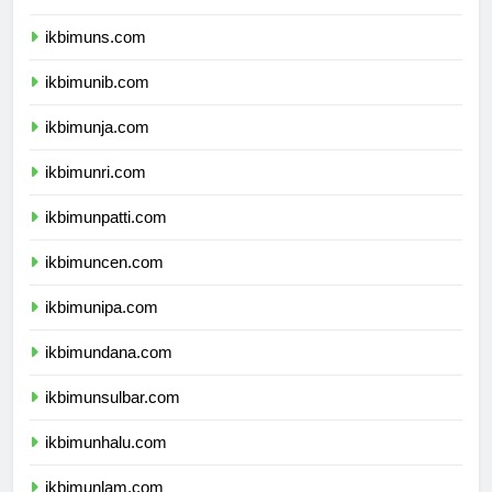
ikbimuns.com
ikbimunib.com
ikbimunja.com
ikbimunri.com
ikbimunpatti.com
ikbimuncen.com
ikbimunipa.com
ikbimundana.com
ikbimunsulbar.com
ikbimunhalu.com
ikbimunlam.com