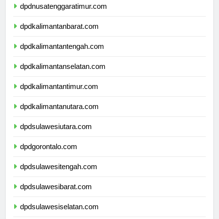
dpdnusatenggaratimur.com
dpdkalimantanbarat.com
dpdkalimantantengah.com
dpdkalimantanselatan.com
dpdkalimantantimur.com
dpdkalimantanutara.com
dpdsulawesiutara.com
dpdgorontalo.com
dpdsulawesitengah.com
dpdsulawesibarat.com
dpdsulawesiselatan.com