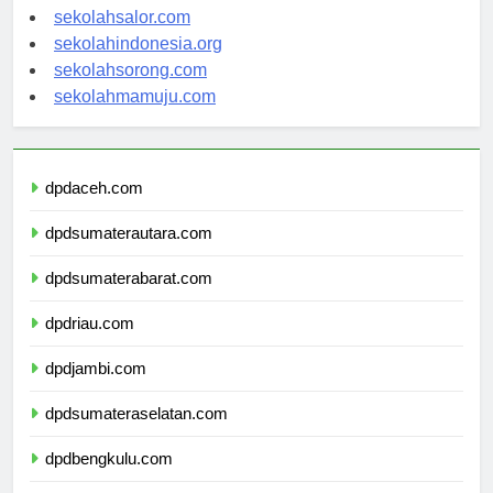
sekolahsalor.com
sekolahindonesia.org
sekolahsorong.com
sekolahmamuju.com
dpdaceh.com
dpdsumaterautara.com
dpdsumaterabarat.com
dpdriau.com
dpdjambi.com
dpdsumateraselatan.com
dpdbengkulu.com