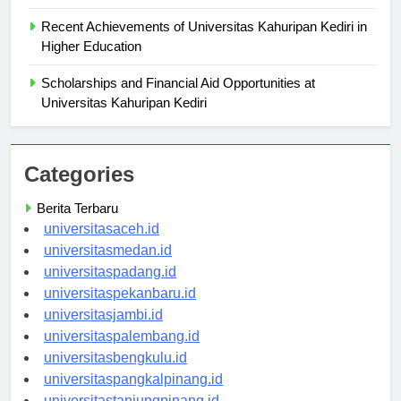
Recent Achievements of Universitas Kahuripan Kediri in
Higher Education
Scholarships and Financial Aid Opportunities at
Universitas Kahuripan Kediri
Categories
Berita Terbaru
universitasaceh.id
universitasmedan.id
universitaspadang.id
universitaspekanbaru.id
universitasjambi.id
universitaspalembang.id
universitasbengkulu.id
universitaspangkalpinang.id
universitastanjungpinang.id