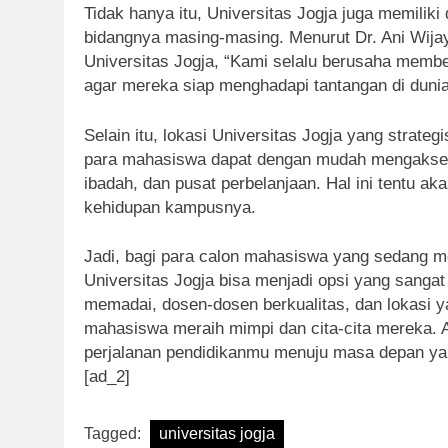
Tidak hanya itu, Universitas Jogja juga memilik
bidangnya masing-masing. Menurut Dr. Ani Wijay
Universitas Jogja, “Kami selalu berusaha memb
agar mereka siap menghadapi tantangan di dunia 
Selain itu, lokasi Universitas Jogja yang strategi
para mahasiswa dapat dengan mudah mengakses b
ibadah, dan pusat perbelanjaan. Hal ini tentu
kehidupan kampusnya.
Jadi, bagi para calon mahasiswa yang sedang men
Universitas Jogja bisa menjadi opsi yang sangat
memadai, dosen-dosen berkualitas, dan lokasi y
mahasiswa meraih mimpi dan cita-cita mereka. 
perjalanan pendidikanmu menuju masa depan ya
[ad_2]
Tagged:
universitas jogja