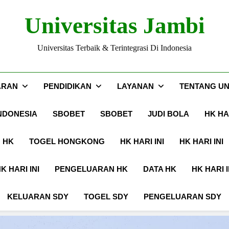
Universitas Jambi
Universitas Terbaik & Terintegrasi Di Indonesia
ARAN
PENDIDIKAN
LAYANAN
TENTANG UN
INDONESIA
SBOBET
SBOBET
JUDI BOLA
HK HAR
 HK
TOGEL HONGKONG
HK HARI INI
HK HARI INI
K HARI INI
PENGELUARAN HK
DATA HK
HK HARI I
KELUARAN SDY
TOGEL SDY
PENGELUARAN SDY