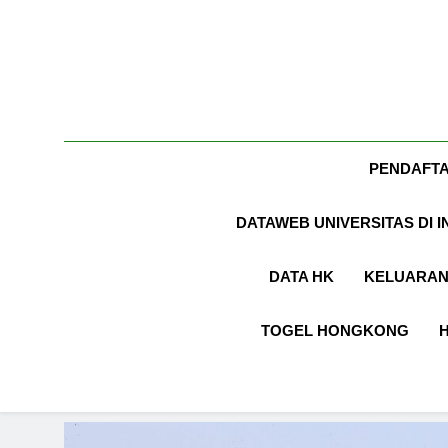
PENDAFT
DATAWEB UNIVERSITAS DI 
DATA HK
KELUARAN
TOGEL HONGKONG
H