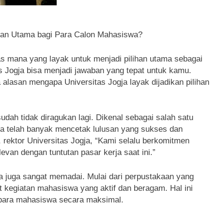
ihan Utama bagi Para Calon Mahasiswa?
s mana yang layak untuk menjadi pilihan utama sebagai
 Jogja bisa menjadi jawaban yang tepat untuk kamu.
alasan mengapa Universitas Jogja layak dijadikan pilihan
udah tidak diragukan lagi. Dikenal sebagai salah satu
ogja telah banyak mencetak lulusan yang sukses dan
 rektor Universitas Jogja, “Kami selalu berkomitmen
evan dengan tuntutan pasar kerja saat ini.”
ogja juga sangat memadai. Mulai dari perpustakaan yang
t kegiatan mahasiswa yang aktif dan beragam. Hal ini
 para mahasiswa secara maksimal.