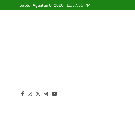
Skip
Sabtu, Agustus 8, 2026
11:57:37 PM
to
content