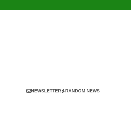
NEWSLETTER
RANDOM NEWS