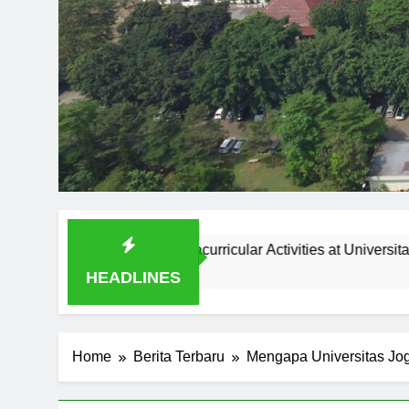
Extracurricular Activities at Universitas Kahuripan Kediri
HEADLINES
Home
Berita Terbaru
Mengapa Universitas Jog