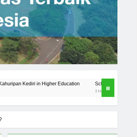
r Education
Scholarships and Financial Aid Opportunities 
3 Hari Ago
?