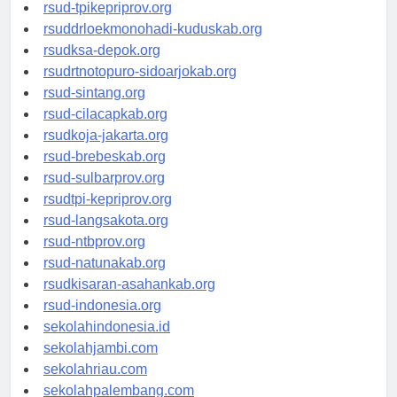
rsud-tpikepriprov.org
rsuddrloekmonohadi-kuduskab.org
rsudksa-depok.org
rsudrtnotopuro-sidoarjokab.org
rsud-sintang.org
rsud-cilacapkab.org
rsudkoja-jakarta.org
rsud-brebeskab.org
rsud-sulbarprov.org
rsudtpi-kepriprov.org
rsud-langsakota.org
rsud-ntbprov.org
rsud-natunakab.org
rsudkisaran-asahankab.org
rsud-indonesia.org
sekolahindonesia.id
sekolahjambi.com
sekolahriau.com
sekolahpalembang.com