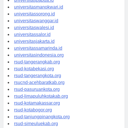
universitaspapua.id
universitasmanokwari.id
universitassorong.id
universitaswanggar.id
universitaswalesi.id
universitassalor.id
universitasjakarta.id
universitassamarinda.id
universitasindonesia.org
rsud-tangerangkab.org
rsud-kotabekasi.org
rsud-tangerangkota.org
rsucnd-acehbaratkab.org
rsud-pasuruankota.org
rsud-limapuluhkotakab.org
rsud-kotamakassar.org
rsud-kotabogor.org
rsud-tanjungpinangkota.org
rsud-simeuluekab.org