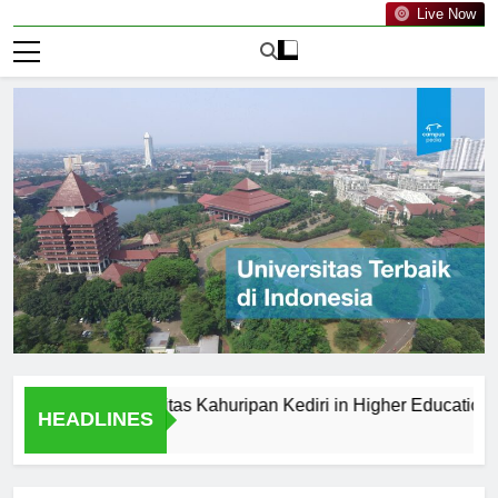
Live Now
s of Universitas Kahuripan Kediri in Higher Education
S
HEADLINES
1