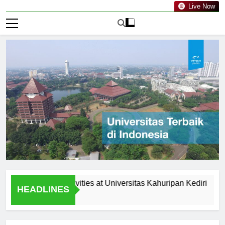
Live Now
curricular Activities at Universitas Kahuripan Kediri
Rece
HEADLINES
1 Hari