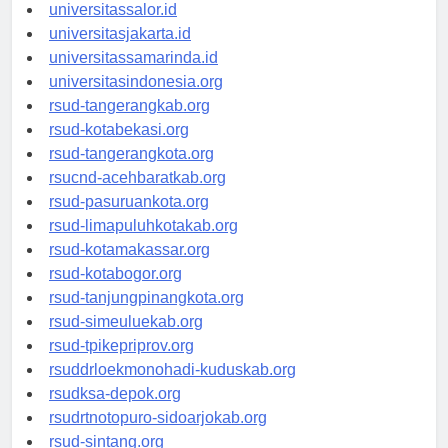
universitassalor.id
universitasjakarta.id
universitassamarinda.id
universitasindonesia.org
rsud-tangerangkab.org
rsud-kotabekasi.org
rsud-tangerangkota.org
rsucnd-acehbaratkab.org
rsud-pasuruankota.org
rsud-limapuluhkotakab.org
rsud-kotamakassar.org
rsud-kotabogor.org
rsud-tanjungpinangkota.org
rsud-simeuluekab.org
rsud-tpikepriprov.org
rsuddrloekmonohadi-kuduskab.org
rsudksa-depok.org
rsudrtnotopuro-sidoarjokab.org
rsud-sintang.org