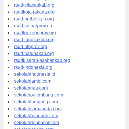
rsud-cilacapkab.org
rsudkoja-jakarta.org
rsud-brebeskab.org
rsud-sulbarprov.org
rsudtpi-kepriprov.org
rsud-langsakota.org
rsud-ntbprov.org
rsud-natunakab.org
rsudkisaran-asahankab.org
rsud-indonesia.org
sekolahindonesia.id
sekolahjambi.com
sekolahriau.com
sekolahpalembang.com
sekolahlampung.com
sekolahsamarinda.com
sekolahbandung.com
sekolahdenpasar.com