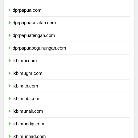
dprpapua.com
dprpapuaselatan.com
dprpapuatengah.com
dprpapuapegunungan.com
ikbimui.com
ikbimugm.com
ikbimitb.com
ikbimipb.com
ikbimunair.com
ikbimundip.com
ikbimunpad.com