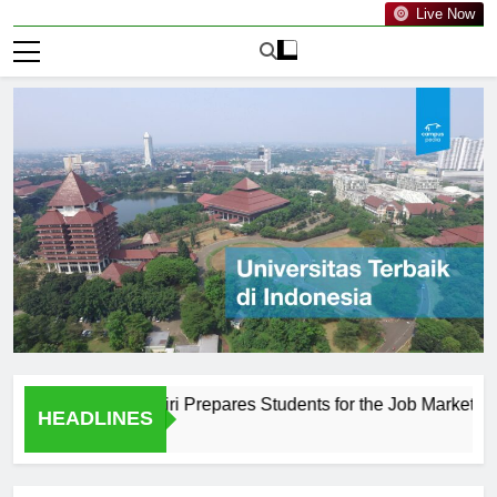
Live Now
ahuripan Kediri Prepares Students for the Job Market
Th
HEADLINES
2 H