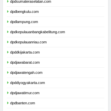
dpdsumateraselatan.com
dpdbengkulu.com
dpdlampung.com
dpdkepulauanbangkabelitung.com
dpdkepulauanriau.com
dpddkijakarta.com
dpdjawabarat.com
dpdjawatengah.com
dpddiyogyakarta.com
dpdjawatimur.com
dpdbanten.com