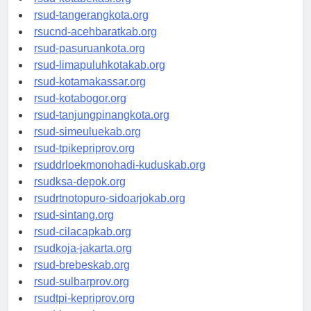
rsud-tangerangkota.org
rsucnd-acehbaratkab.org
rsud-pasuruankota.org
rsud-limapuluhkotakab.org
rsud-kotamakassar.org
rsud-kotabogor.org
rsud-tanjungpinangkota.org
rsud-simeuluekab.org
rsud-tpikepriprov.org
rsuddrloekmonohadi-kuduskab.org
rsudksa-depok.org
rsudrtnotopuro-sidoarjokab.org
rsud-sintang.org
rsud-cilacapkab.org
rsudkoja-jakarta.org
rsud-brebeskab.org
rsud-sulbarprov.org
rsudtpi-kepriprov.org