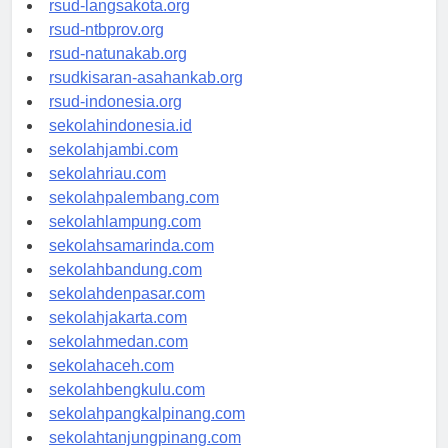
rsud-langsakota.org
rsud-ntbprov.org
rsud-natunakab.org
rsudkisaran-asahankab.org
rsud-indonesia.org
sekolahindonesia.id
sekolahjambi.com
sekolahriau.com
sekolahpalembang.com
sekolahlampung.com
sekolahsamarinda.com
sekolahbandung.com
sekolahdenpasar.com
sekolahjakarta.com
sekolahmedan.com
sekolahaceh.com
sekolahbengkulu.com
sekolahpangkalpinang.com
sekolahtanjungpinang.com