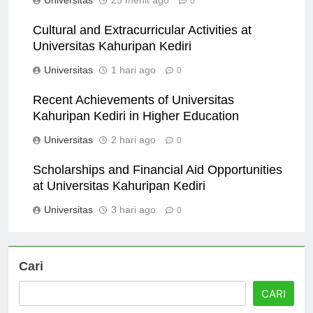
Universitas
25 menit ago
0
Cultural and Extracurricular Activities at
Universitas Kahuripan Kediri
Universitas
1 hari ago
0
Recent Achievements of Universitas
Kahuripan Kediri in Higher Education
Universitas
2 hari ago
0
Scholarships and Financial Aid Opportunities
at Universitas Kahuripan Kediri
Universitas
3 hari ago
0
Cari
CARI