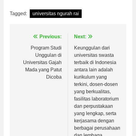
Tagged:
universitas ngurah rai
Navigasi
Previous:
Next:
pos
Program Studi
Keunggulan dari
Unggulan di
universitas swasta
Universitas Gajah
terbaik di Indonesia
Mada yang Patut
antara lain adalah
Dicoba
kurikulum yang
terkini, dosen-dosen
yang berkualitas,
fasilitas laboratorium
dan perpustakaan
yang lengkap, serta
kerjasama dengan
berbagai perusahaan
dan lembaga