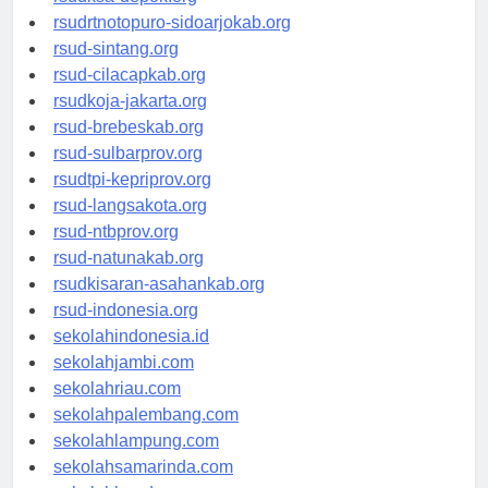
rsudrtnotopuro-sidoarjokab.org
rsud-sintang.org
rsud-cilacapkab.org
rsudkoja-jakarta.org
rsud-brebeskab.org
rsud-sulbarprov.org
rsudtpi-kepriprov.org
rsud-langsakota.org
rsud-ntbprov.org
rsud-natunakab.org
rsudkisaran-asahankab.org
rsud-indonesia.org
sekolahindonesia.id
sekolahjambi.com
sekolahriau.com
sekolahpalembang.com
sekolahlampung.com
sekolahsamarinda.com