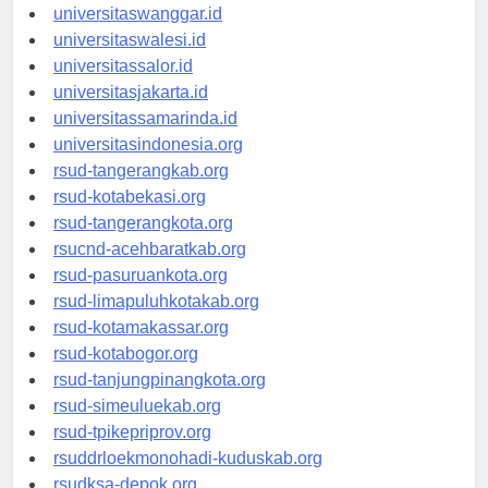
universitaswanggar.id
universitaswalesi.id
universitassalor.id
universitasjakarta.id
universitassamarinda.id
universitasindonesia.org
rsud-tangerangkab.org
rsud-kotabekasi.org
rsud-tangerangkota.org
rsucnd-acehbaratkab.org
rsud-pasuruankota.org
rsud-limapuluhkotakab.org
rsud-kotamakassar.org
rsud-kotabogor.org
rsud-tanjungpinangkota.org
rsud-simeuluekab.org
rsud-tpikepriprov.org
rsuddrloekmonohadi-kuduskab.org
rsudksa-depok.org