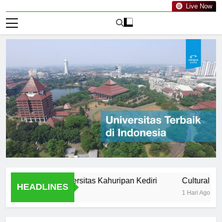
Live Now
lution of Universitas Kahuripan Kediri
Cultural and Extra
HEADLINES
1 Hari Ago