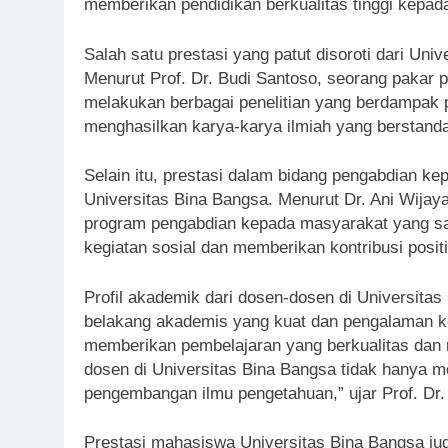
memberikan pendidikan berkualitas tinggi kepa
Salah satu prestasi yang patut disoroti dari Uni
Menurut Prof. Dr. Budi Santoso, seorang pakar p
melakukan berbagai penelitian yang berdampak 
menghasilkan karya-karya ilmiah yang berstandar
Selain itu, prestasi dalam bidang pengabdian k
Universitas Bina Bangsa. Menurut Dr. Ani Wijayan
program pengabdian kepada masyarakat yang san
kegiatan sosial dan memberikan kontribusi positi
Profil akademik dari dosen-dosen di Universitas
belakang akademis yang kuat dan pengalaman ker
memberikan pembelajaran yang berkualitas dan r
dosen di Universitas Bina Bangsa tidak hanya me
pengembangan ilmu pengetahuan,” ujar Prof. Dr.
Prestasi mahasiswa Universitas Bina Bangsa jug