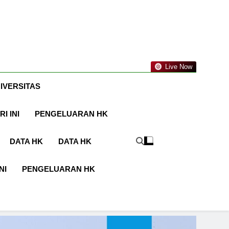
Live Now
IVERSITAS
I INI
PENGELUARAN HK
DATA HK
DATA HK
NI
PENGELUARAN HK