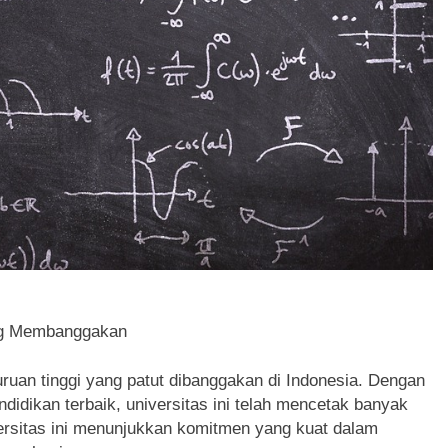
ang Membanggakan
ruan tinggi yang patut dibanggakan di Indonesia. Dengan
ndidikan terbaik, universitas ini telah mencetak banyak
versitas ini menunjukkan komitmen yang kuat dalam