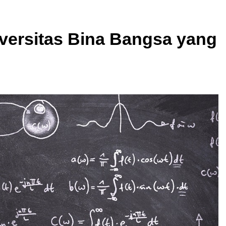
iversitas Bina Bangsa yang