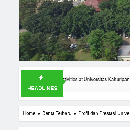
lar Activities at Universitas Kahuripan Kediri
Recent Achi
2 Hari Ago
HEADLINES
Home
Berita Terbaru
Profil dan Prestasi Uni