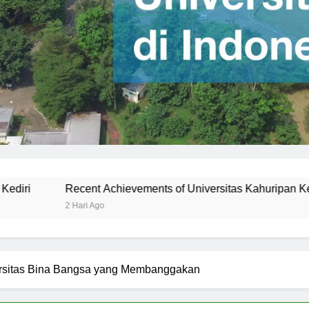
evements of Universitas Kahuripan Kediri in Higher Education
versitas Bina Bangsa yang Membanggakan