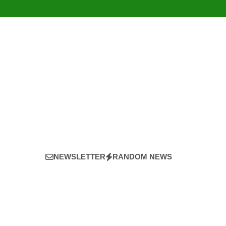
NEWSLETTER
RANDOM NEWS