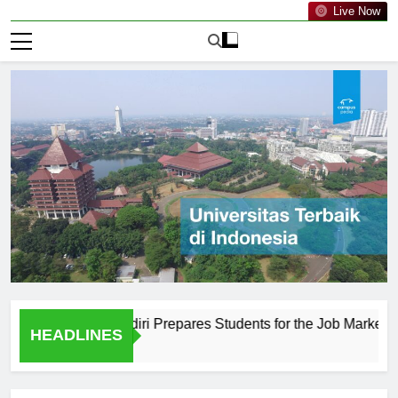
Live Now
Kahuripan Kediri Prepares Students for the Job Market
T
HEADLINES
1 