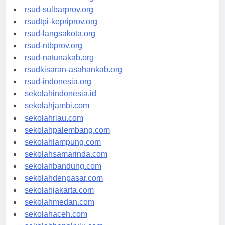
rsud-sulbarprov.org
rsudtpi-kepriprov.org
rsud-langsakota.org
rsud-ntbprov.org
rsud-natunakab.org
rsudkisaran-asahankab.org
rsud-indonesia.org
sekolahindonesia.id
sekolahjambi.com
sekolahriau.com
sekolahpalembang.com
sekolahlampung.com
sekolahsamarinda.com
sekolahbandung.com
sekolahdenpasar.com
sekolahjakarta.com
sekolahmedan.com
sekolahaceh.com