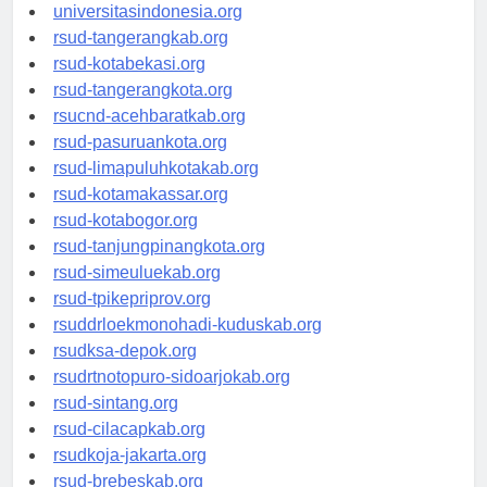
universitasindonesia.org
rsud-tangerangkab.org
rsud-kotabekasi.org
rsud-tangerangkota.org
rsucnd-acehbaratkab.org
rsud-pasuruankota.org
rsud-limapuluhkotakab.org
rsud-kotamakassar.org
rsud-kotabogor.org
rsud-tanjungpinangkota.org
rsud-simeuluekab.org
rsud-tpikepriprov.org
rsuddrloekmonohadi-kuduskab.org
rsudksa-depok.org
rsudrtnotopuro-sidoarjokab.org
rsud-sintang.org
rsud-cilacapkab.org
rsudkoja-jakarta.org
rsud-brebeskab.org