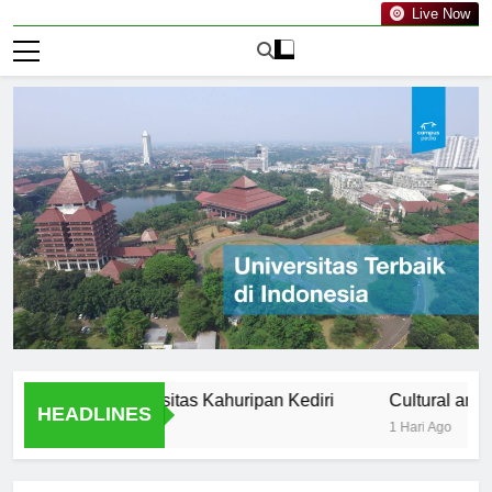
Live Now
tion of Universitas Kahuripan Kediri
Cultural and Extracu
HEADLINES
1 Hari Ago