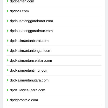
dpdbanten.com
dpdbali.com
dpdnusatenggarabarat.com
dpdnusatenggaratimur.com
dpdkalimantanbarat.com
dpdkalimantantengah.com
dpdkalimantanselatan.com
dpdkalimantantimur.com
dpdkalimantanutara.com
dpdsulawesiutara.com
dpdgorontalo.com