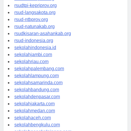
rsudtpi-kepriprov.org
rsud-langsakota.org
rsud-ntbprov.org
rsud-natunakab.org
rsudkisaran-asahankab.org
rsud-indonesia.org
sekolahindonesia.id
sekolahjambi.com
sekolahriau.com
sekolahpalembang.com
sekolahlampung.com
sekolahsamarinda.com
sekolahbandung.com
sekolahdenpasar.com
sekolahjakarta.com
sekolahmedan.com
sekolahaceh.com
sekolahbengkulu.com