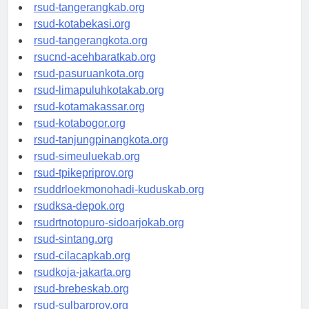
rsud-tangerangkab.org
rsud-kotabekasi.org
rsud-tangerangkota.org
rsucnd-acehbaratkab.org
rsud-pasuruankota.org
rsud-limapuluhkotakab.org
rsud-kotamakassar.org
rsud-kotabogor.org
rsud-tanjungpinangkota.org
rsud-simeuluekab.org
rsud-tpikepriprov.org
rsuddrloekmonohadi-kuduskab.org
rsudksa-depok.org
rsudrtnotopuro-sidoarjokab.org
rsud-sintang.org
rsud-cilacapkab.org
rsudkoja-jakarta.org
rsud-brebeskab.org
rsud-sulbarprov.org