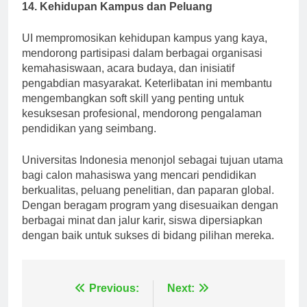
14. Kehidupan Kampus dan Peluang
UI mempromosikan kehidupan kampus yang kaya,
mendorong partisipasi dalam berbagai organisasi
kemahasiswaan, acara budaya, dan inisiatif
pengabdian masyarakat. Keterlibatan ini membantu
mengembangkan soft skill yang penting untuk
kesuksesan profesional, mendorong pengalaman
pendidikan yang seimbang.
Universitas Indonesia menonjol sebagai tujuan utama
bagi calon mahasiswa yang mencari pendidikan
berkualitas, peluang penelitian, dan paparan global.
Dengan beragam program yang disesuaikan dengan
berbagai minat dan jalur karir, siswa dipersiapkan
dengan baik untuk sukses di bidang pilihan mereka.
Navigasi
Previous:
Next: