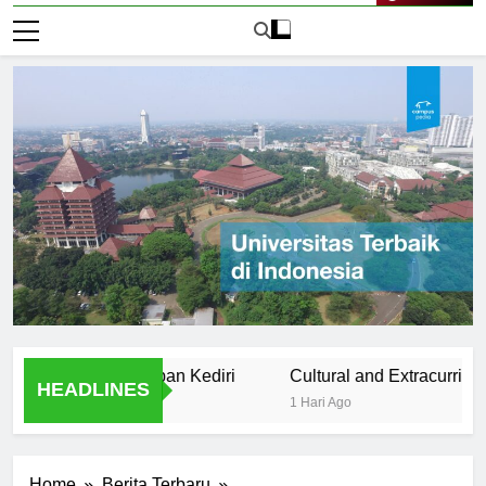
Live Now
ersitas Kahuripan Kediri
Cultural and Extracurricular Acti
HEADLINES
1 Hari Ago