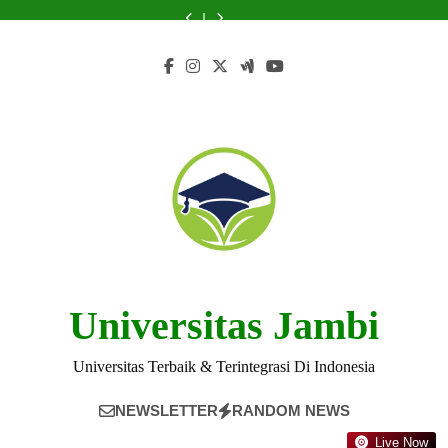
Skip
Opportunities
of
at
Kahuripan
Opportunities
of
at
Universitas
Aid
at
Universitas
Universitas
Kediri
at
Universitas
Universitas
Kahuripan
Opportunities
to
Universitas
Kahuripan
Kahuripan
in
Universitas
Kahuripan
Kahuripan
Kediri
at
content
Kahuripan
Kediri
Kediri
Higher
Kahuripan
Kediri
Kediri
in
Universitas
Kediri
Education
Kediri
Higher
Kahuripan
Education
Kediri
Universitas Jambi
Universitas Terbaik & Terintegrasi Di Indonesia
NEWSLETTER
RANDOM NEWS