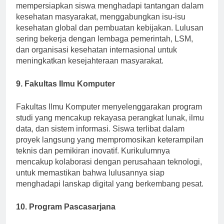
kesehatan lingkungan. Kurikulum dirancang untuk
mempersiapkan siswa menghadapi tantangan dalam
kesehatan masyarakat, menggabungkan isu-isu
kesehatan global dan pembuatan kebijakan. Lulusan
sering bekerja dengan lembaga pemerintah, LSM,
dan organisasi kesehatan internasional untuk
meningkatkan kesejahteraan masyarakat.
9. Fakultas Ilmu Komputer
Fakultas Ilmu Komputer menyelenggarakan program
studi yang mencakup rekayasa perangkat lunak, ilmu
data, dan sistem informasi. Siswa terlibat dalam
proyek langsung yang mempromosikan keterampilan
teknis dan pemikiran inovatif. Kurikulumnya
mencakup kolaborasi dengan perusahaan teknologi,
untuk memastikan bahwa lulusannya siap
menghadapi lanskap digital yang berkembang pesat.
10. Program Pascasarjana