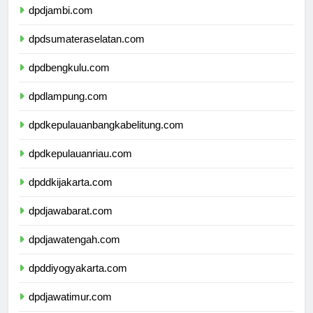
dpdjambi.com
dpdsumateraselatan.com
dpdbengkulu.com
dpdlampung.com
dpdkepulauanbangkabelitung.com
dpdkepulauanriau.com
dpddkijakarta.com
dpdjawabarat.com
dpdjawatengah.com
dpddiyogyakarta.com
dpdjawatimur.com