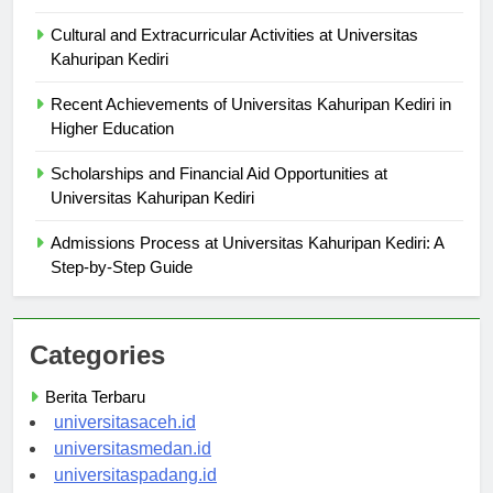
The History and Evolution of Universitas Kahuripan Kediri
Cultural and Extracurricular Activities at Universitas
Kahuripan Kediri
Recent Achievements of Universitas Kahuripan Kediri in
Higher Education
Scholarships and Financial Aid Opportunities at
Universitas Kahuripan Kediri
Admissions Process at Universitas Kahuripan Kediri: A
Step-by-Step Guide
Categories
Berita Terbaru
universitasaceh.id
universitasmedan.id