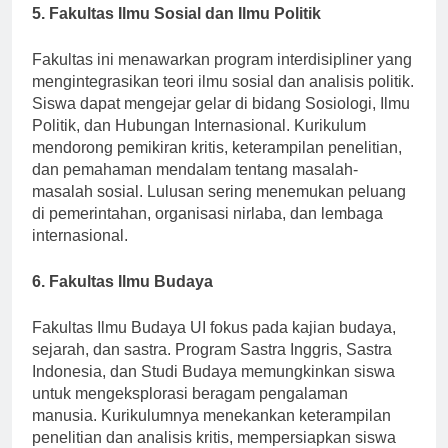
5. Fakultas Ilmu Sosial dan Ilmu Politik
Fakultas ini menawarkan program interdisipliner yang
mengintegrasikan teori ilmu sosial dan analisis politik.
Siswa dapat mengejar gelar di bidang Sosiologi, Ilmu
Politik, dan Hubungan Internasional. Kurikulum
mendorong pemikiran kritis, keterampilan penelitian,
dan pemahaman mendalam tentang masalah-
masalah sosial. Lulusan sering menemukan peluang
di pemerintahan, organisasi nirlaba, dan lembaga
internasional.
6. Fakultas Ilmu Budaya
Fakultas Ilmu Budaya UI fokus pada kajian budaya,
sejarah, dan sastra. Program Sastra Inggris, Sastra
Indonesia, dan Studi Budaya memungkinkan siswa
untuk mengeksplorasi beragam pengalaman
manusia. Kurikulumnya menekankan keterampilan