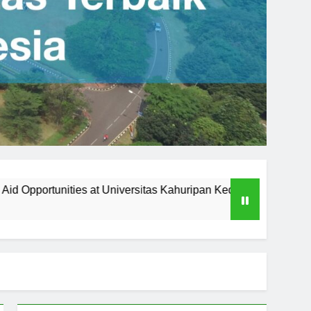
ersitas Kahuripan Kediri
Admissions Process at Universit
4 Hari Ago