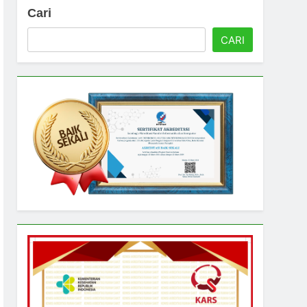
Cari
CARI