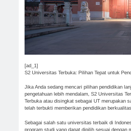
[ad_1]
S2 Universitas Terbuka: Pilihan Tepat untuk Pen
Jika Anda sedang mencari pilihan pendidikan la
pengetahuan lebih mendalam, S2 Universitas Ter
Terbuka atau disingkat sebagai UT merupakan sa
telah terbukti memberikan pendidikan berkualitas 
Sebagai salah satu universitas terbaik di Indon
program studi yang dapat dipilih sesuai dengan