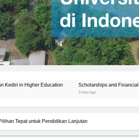
ion
Scholarships and Financial Aid Opportunities at Univ
3 Hari Ago
Pilihan Tepat untuk Pendidikan Lanjutan