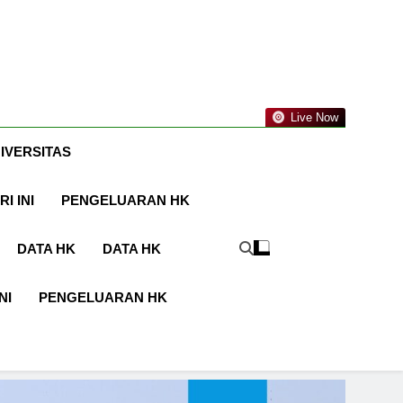
Live Now
IVERSITAS
I INI
PENGELUARAN HK
DATA HK
DATA HK
NI
PENGELUARAN HK