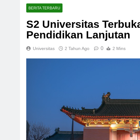
BERITA TERBARU
S2 Universitas Terbuka
Pendidikan Lanjutan
0
Universitas
2 Tahun Ago
2 Mins