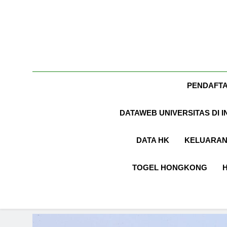
PENDAFT
DATAWEB UNIVERSITAS DI 
DATA HK
KELUARAN
TOGEL HONGKONG
H