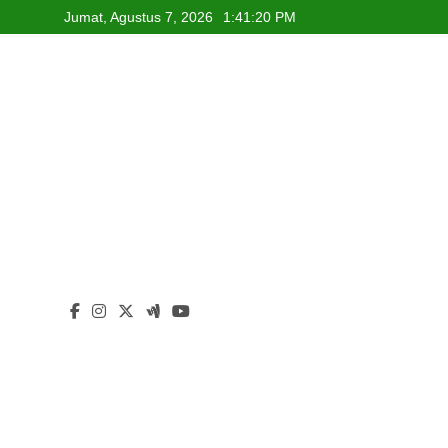
Skip
Jumat, Agustus 7, 2026
1:41:21 PM
to
content