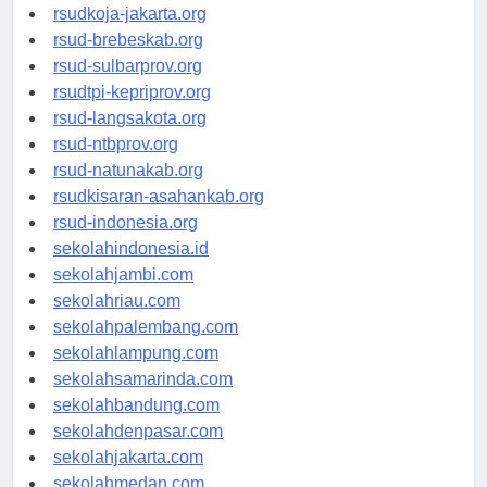
rsudkoja-jakarta.org
rsud-brebeskab.org
rsud-sulbarprov.org
rsudtpi-kepriprov.org
rsud-langsakota.org
rsud-ntbprov.org
rsud-natunakab.org
rsudkisaran-asahankab.org
rsud-indonesia.org
sekolahindonesia.id
sekolahjambi.com
sekolahriau.com
sekolahpalembang.com
sekolahlampung.com
sekolahsamarinda.com
sekolahbandung.com
sekolahdenpasar.com
sekolahjakarta.com
sekolahmedan.com