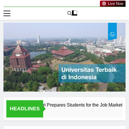
Live Now
huripan Kediri Prepares Students for the Job Market
The
HEADLINES
1 Ha