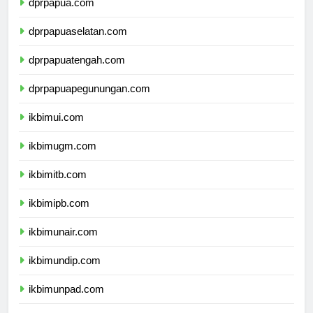
dprpapua.com
dprpapuaselatan.com
dprpapuatengah.com
dprpapuapegunungan.com
ikbimui.com
ikbimugm.com
ikbimitb.com
ikbimipb.com
ikbimunair.com
ikbimundip.com
ikbimunpad.com