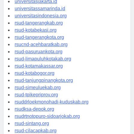
universitasjakarta.id
universitassamarinda.id
universitasindonesia.org
rsud-tangerangkab.org
rsud-kotabekasi.org
rsud-tangerangkota.org
rsucnd-acehbaratkab.org
rsud-pasuruankota.org
rsud-limapuluhkotakab.org
rsud-kotamakassar.org
rsud-kotabogor.org
rsud-tanjungpinangkota.org
rsud-simeuluekab.org
rsud-tpikepriprov.org
rsuddrloekmonohadi-kuduskab.org
rsudksa-depok.org
rsudrtnotopuro-sidoarjokab.org
rsud-sintang.org
rsud-cilacapkab.org