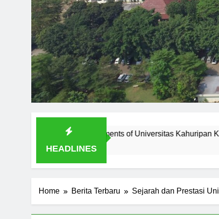
evements of Universitas Kahuripan Kediri in Higher Education
HEADLINES
Home
Berita Terbaru
Sejarah dan Prestasi Uni