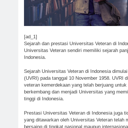
[ad_1]
Sejarah dan prestasi Universitas Veteran di Ind
Universitas Veteran sendiri memiliki sejarah pa
Indonesia.
Sejarah Universitas Veteran di Indonesia dimulai
(UVRI) pada tanggal 10 November 1958. UVRI di
veteran kemerdekaan yang telah berjuang untuk 
berkembang dan menjadi Universitas yang memil
tinggi di Indonesia.
Prestasi Universitas Veteran di Indonesia juga 
yang ditawarkan oleh Universitas Veteran telah
bersaing di tingkat nasional maupun internasional