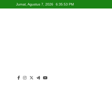
Skip
Jumat, Agustus 7, 2026
6:35:54 PM
to
content