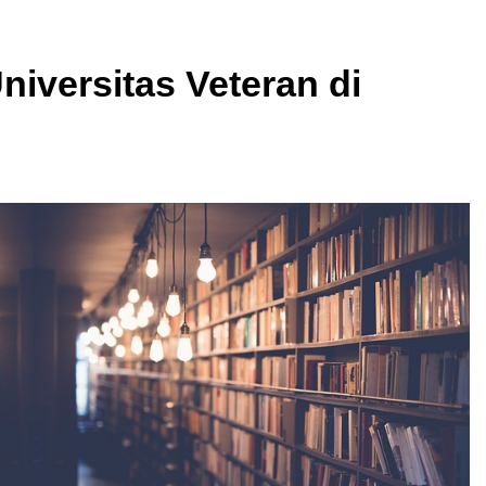
niversitas Veteran di