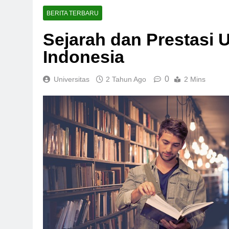
BERITA TERBARU
Sejarah dan Prestasi U
Indonesia
0
Universitas
2 Tahun Ago
2 Mins