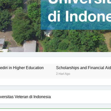
Scholarships and Financial Aid Opportunities at Universi
2 Hari Ago
versitas Veteran di Indonesia