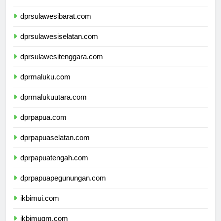
dprsulawesibarat.com
dprsulawesiselatan.com
dprsulawesitenggara.com
dprmaluku.com
dprmalukuutara.com
dprpapua.com
dprpapuaselatan.com
dprpapuatengah.com
dprpapuapegunungan.com
ikbimui.com
ikbimugm.com