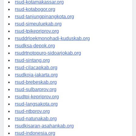
rsud-kotamakassar.org
rsud-kotabogor.org
rsud-tanjungpinangkota.org
rsud-simeuluekab.org
rsud-tpikepriprov.org
rsuddrloekmonohadi-kuduskab.org
rsudksa-depok.org
rsudrtnotopuro-sidoarjokab.org
rsud-sintang.org
rsud-cilacapkab.org
rsudkoja-jakarta.org
rsud-brebeskab.org
rsud-sulbarprov.org
rsudtpi-kepriprov.org
rsud-langsakota.org
rsud-ntbprov.org
rsud-natunakab.org
rsudkisaran-asahankab.org
rsud-indonesia.org