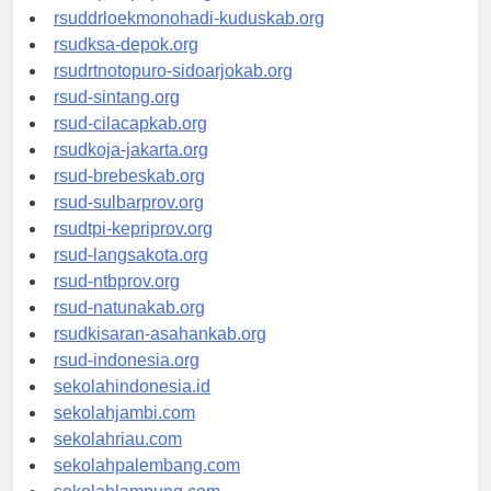
rsuddrloekmonohadi-kuduskab.org
rsudksa-depok.org
rsudrtnotopuro-sidoarjokab.org
rsud-sintang.org
rsud-cilacapkab.org
rsudkoja-jakarta.org
rsud-brebeskab.org
rsud-sulbarprov.org
rsudtpi-kepriprov.org
rsud-langsakota.org
rsud-ntbprov.org
rsud-natunakab.org
rsudkisaran-asahankab.org
rsud-indonesia.org
sekolahindonesia.id
sekolahjambi.com
sekolahriau.com
sekolahpalembang.com