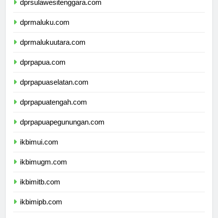
dprsulawesitenggara.com
dprmaluku.com
dprmalukuutara.com
dprpapua.com
dprpapuaselatan.com
dprpapuatengah.com
dprpapuapegunungan.com
ikbimui.com
ikbimugm.com
ikbimitb.com
ikbimipb.com