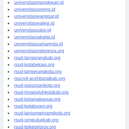
universitasmanokwari.id
universitassorong.id
universitaswanggar.id
universitaswalesi.id
universitassalor.id
universitasjakarta.id
universitassamarinda.id
universitasindonesia.org
rsud-tangerangkab.org
rsud-kotabekasi.org
rsud-tangerangkota.org
rsucnd-acehbaratkab.org
rsud-pasuruankota.org
rsud-limapuluhkotakab.org
rsud-kotamakassar.org
rsud-kotabogor.org
rsud-tanjungpinangkota.org
rsud-simeuluekab.org
rsud-tpikepriprov.org