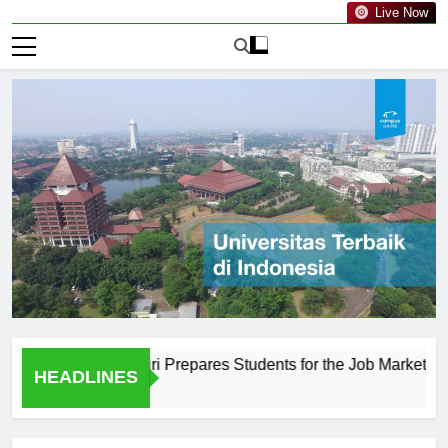
Live Now
ahuripan Kediri Prepares Students for the Job Market
Th
HEADLINES
1 H