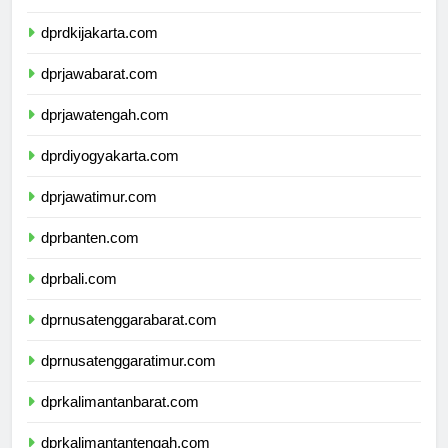
dprdkijakarta.com
dprjawabarat.com
dprjawatengah.com
dprdiyogyakarta.com
dprjawatimur.com
dprbanten.com
dprbali.com
dprnusatenggarabarat.com
dprnusatenggaratimur.com
dprkalimantanbarat.com
dprkalimantantengah.com