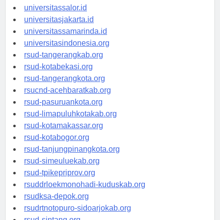
universitassalor.id
universitasjakarta.id
universitassamarinda.id
universitasindonesia.org
rsud-tangerangkab.org
rsud-kotabekasi.org
rsud-tangerangkota.org
rsucnd-acehbaratkab.org
rsud-pasuruankota.org
rsud-limapuluhkotakab.org
rsud-kotamakassar.org
rsud-kotabogor.org
rsud-tanjungpinangkota.org
rsud-simeuluekab.org
rsud-tpikepriprov.org
rsuddrloekmonohadi-kuduskab.org
rsudksa-depok.org
rsudrtnotopuro-sidoarjokab.org
rsud-sintang.org