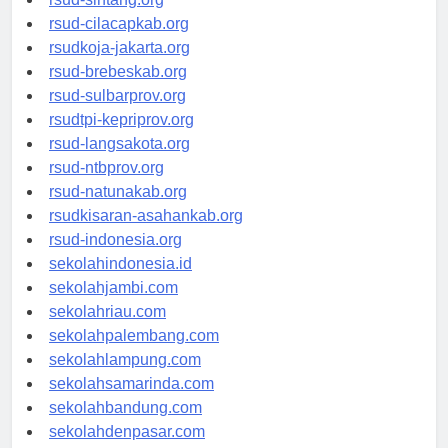
rsud-cilacapkab.org
rsudkoja-jakarta.org
rsud-brebeskab.org
rsud-sulbarprov.org
rsudtpi-kepriprov.org
rsud-langsakota.org
rsud-ntbprov.org
rsud-natunakab.org
rsudkisaran-asahankab.org
rsud-indonesia.org
sekolahindonesia.id
sekolahjambi.com
sekolahriau.com
sekolahpalembang.com
sekolahlampung.com
sekolahsamarinda.com
sekolahbandung.com
sekolahdenpasar.com