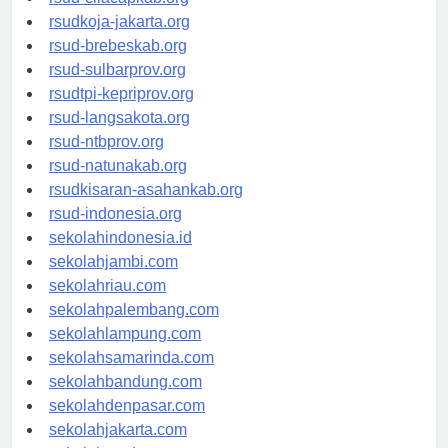
rsud-cilacapkab.org
rsudkoja-jakarta.org
rsud-brebeskab.org
rsud-sulbarprov.org
rsudtpi-kepriprov.org
rsud-langsakota.org
rsud-ntbprov.org
rsud-natunakab.org
rsudkisaran-asahankab.org
rsud-indonesia.org
sekolahindonesia.id
sekolahjambi.com
sekolahriau.com
sekolahpalembang.com
sekolahlampung.com
sekolahsamarinda.com
sekolahbandung.com
sekolahdenpasar.com
sekolahjakarta.com