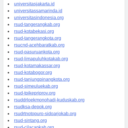
universitassalor.id
universitasjakarta.id
universitassamarinda.id
universitasindonesia.org
rsud-tangerangkab.org
rsud-kotabekasi.org
rsud-tangerangkota.org
rsucnd-acehbaratkab.org
rsud-pasuruankota.org
rsud-limapuluhkotakab.org
rsud-kotamakassar.org
rsud-kotabogor.org
rsud-tanjungpinangkota.org
rsud-simeuluekab.org
rsud-tpikepriprov.org
rsuddrloekmonohadi-kuduskab.org
rsudksa-depok.org
rsudrtnotopuro-sidoarjokab.org
rsud-sintang.org