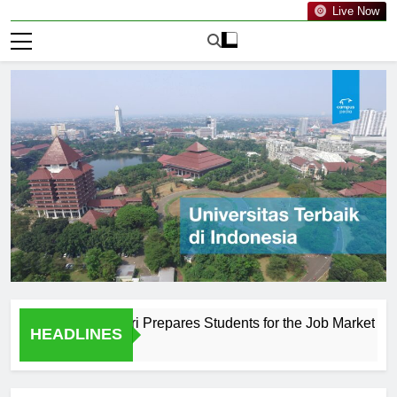
Live Now
huripan Kediri Prepares Students for the Job Market
The
HEADLINES
1 Ha