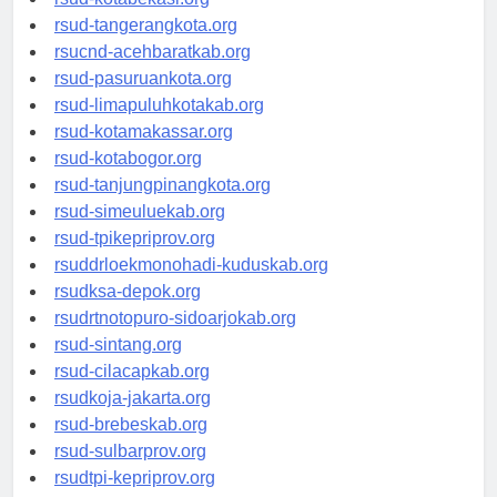
rsud-tangerangkota.org
rsucnd-acehbaratkab.org
rsud-pasuruankota.org
rsud-limapuluhkotakab.org
rsud-kotamakassar.org
rsud-kotabogor.org
rsud-tanjungpinangkota.org
rsud-simeuluekab.org
rsud-tpikepriprov.org
rsuddrloekmonohadi-kuduskab.org
rsudksa-depok.org
rsudrtnotopuro-sidoarjokab.org
rsud-sintang.org
rsud-cilacapkab.org
rsudkoja-jakarta.org
rsud-brebeskab.org
rsud-sulbarprov.org
rsudtpi-kepriprov.org