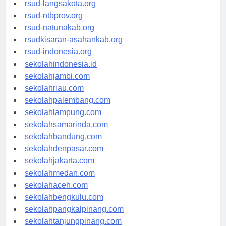
rsud-langsakota.org
rsud-ntbprov.org
rsud-natunakab.org
rsudkisaran-asahankab.org
rsud-indonesia.org
sekolahindonesia.id
sekolahjambi.com
sekolahriau.com
sekolahpalembang.com
sekolahlampung.com
sekolahsamarinda.com
sekolahbandung.com
sekolahdenpasar.com
sekolahjakarta.com
sekolahmedan.com
sekolahaceh.com
sekolahbengkulu.com
sekolahpangkalpinang.com
sekolahtanjungpinang.com