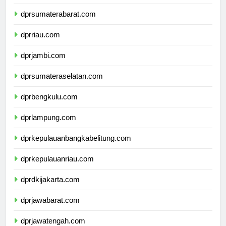
dprsumaterabarat.com
dprriau.com
dprjambi.com
dprsumateraselatan.com
dprbengkulu.com
dprlampung.com
dprkepulauanbangkabelitung.com
dprkepulauanriau.com
dprdkijakarta.com
dprjawabarat.com
dprjawatengah.com