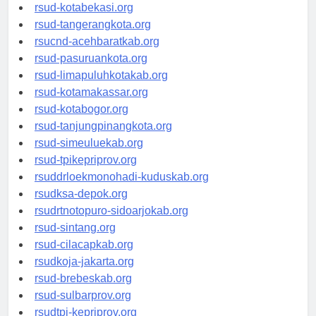
rsud-kotabekasi.org
rsud-tangerangkota.org
rsucnd-acehbaratkab.org
rsud-pasuruankota.org
rsud-limapuluhkotakab.org
rsud-kotamakassar.org
rsud-kotabogor.org
rsud-tanjungpinangkota.org
rsud-simeuluekab.org
rsud-tpikepriprov.org
rsuddrloekmonohadi-kuduskab.org
rsudksa-depok.org
rsudrtnotopuro-sidoarjokab.org
rsud-sintang.org
rsud-cilacapkab.org
rsudkoja-jakarta.org
rsud-brebeskab.org
rsud-sulbarprov.org
rsudtpi-kepriprov.org