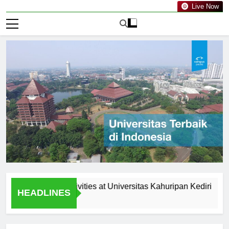
Live Now
acurricular Activities at Universitas Kahuripan Kediri
Rece
HEADLINES
2 Har