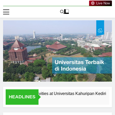
Live Now
curricular Activities at Universitas Kahuripan Kediri
Rece
HEADLINES
1 Hari