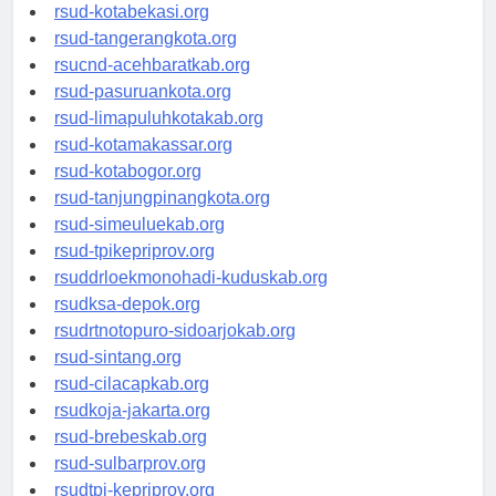
rsud-kotabekasi.org
rsud-tangerangkota.org
rsucnd-acehbaratkab.org
rsud-pasuruankota.org
rsud-limapuluhkotakab.org
rsud-kotamakassar.org
rsud-kotabogor.org
rsud-tanjungpinangkota.org
rsud-simeuluekab.org
rsud-tpikepriprov.org
rsuddrloekmonohadi-kuduskab.org
rsudksa-depok.org
rsudrtnotopuro-sidoarjokab.org
rsud-sintang.org
rsud-cilacapkab.org
rsudkoja-jakarta.org
rsud-brebeskab.org
rsud-sulbarprov.org
rsudtpi-kepriprov.org