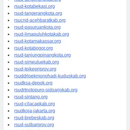
rsud-kotabekasi.org
rsud-tangerangkota.org
rsucnd-acehbaratkab.org
rsud-pasuruankota.org
rsud-limapuluhkotakab.org
rsud-kotamakassar.org
rsud-kotabogor.org
rsud-tanjungpinangkota.org
rsud-simeuluekab.org
rsud-tpikepriprov.org
rsuddrloekmonohadi-kuduskab.org
rsudksa-depok.org
rsudrtnotopuro-sidoarjokab.org
rsud-sintang.org
rsud-cilacapkab.org
rsudkoja-jakarta.org
rsud-brebeskab.org
rsud-sulbarprov.org