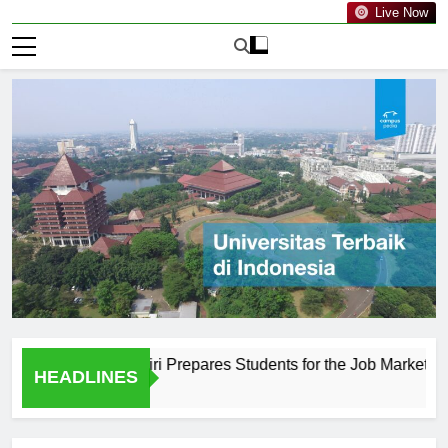
Live Now
huripan Kediri Prepares Students for the Job Market
The
HEADLINES
1 Ha