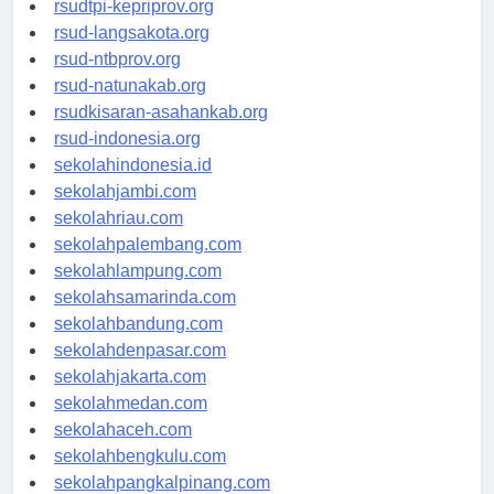
rsudtpi-kepriprov.org
rsud-langsakota.org
rsud-ntbprov.org
rsud-natunakab.org
rsudkisaran-asahankab.org
rsud-indonesia.org
sekolahindonesia.id
sekolahjambi.com
sekolahriau.com
sekolahpalembang.com
sekolahlampung.com
sekolahsamarinda.com
sekolahbandung.com
sekolahdenpasar.com
sekolahjakarta.com
sekolahmedan.com
sekolahaceh.com
sekolahbengkulu.com
sekolahpangkalpinang.com