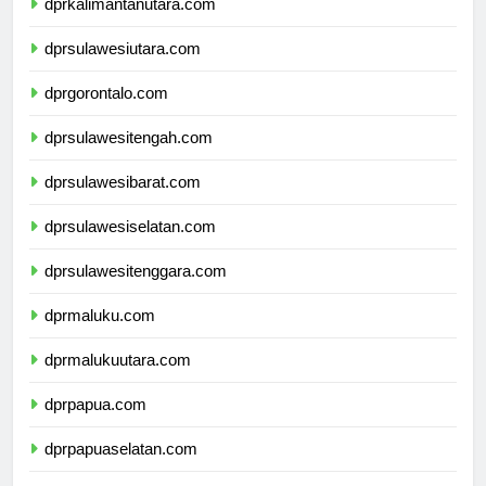
dprkalimantanutara.com
dprsulawesiutara.com
dprgorontalo.com
dprsulawesitengah.com
dprsulawesibarat.com
dprsulawesiselatan.com
dprsulawesitenggara.com
dprmaluku.com
dprmalukuutara.com
dprpapua.com
dprpapuaselatan.com