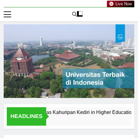
Live Now
s of Universitas Kahuripan Kediri in Higher Education
S
HEADLINES
1 