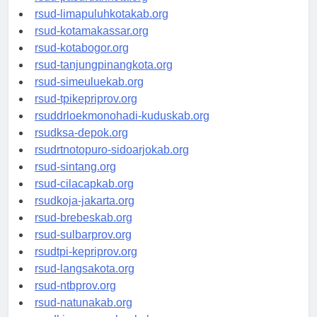
rsud-limapuluhkotakab.org
rsud-kotamakassar.org
rsud-kotabogor.org
rsud-tanjungpinangkota.org
rsud-simeuluekab.org
rsud-tpikepriprov.org
rsuddrloekmonohadi-kuduskab.org
rsudksa-depok.org
rsudrtnotopuro-sidoarjokab.org
rsud-sintang.org
rsud-cilacapkab.org
rsudkoja-jakarta.org
rsud-brebeskab.org
rsud-sulbarprov.org
rsudtpi-kepriprov.org
rsud-langsakota.org
rsud-ntbprov.org
rsud-natunakab.org