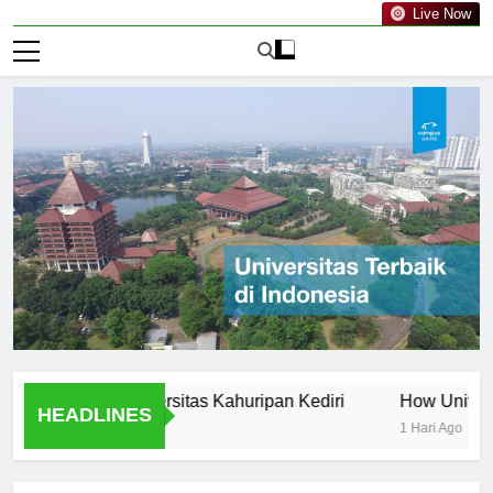
Live Now
aculty of Universitas Kahuripan Kediri
How Universitas Ka
HEADLINES
1 Hari Ago