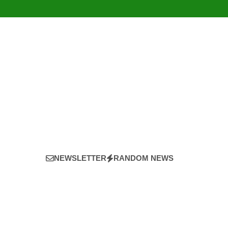
NEWSLETTER
RANDOM NEWS