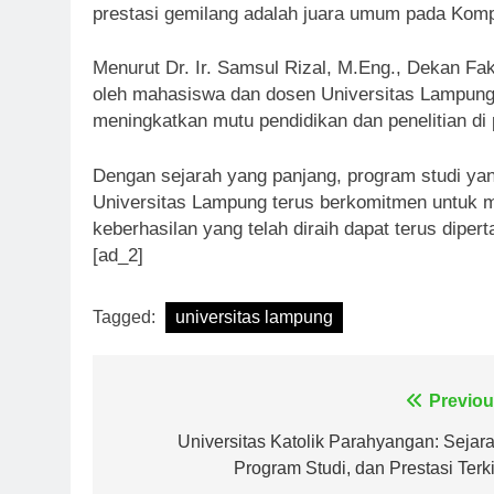
prestasi gemilang adalah juara umum pada Komp
Menurut Dr. Ir. Samsul Rizal, M.Eng., Dekan Fak
oleh mahasiswa dan dosen Universitas Lampung 
meningkatkan mutu pendidikan dan penelitian di p
Dengan sejarah yang panjang, program studi yan
Universitas Lampung terus berkomitmen untuk me
keberhasilan yang telah diraih dapat terus dipe
[ad_2]
Tagged:
universitas lampung
Navigasi
Previou
pos
Universitas Katolik Parahyangan: Sejara
Program Studi, dan Prestasi Terki