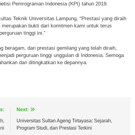
etisi Pemrograman Indonesia (KPI) tahun 2019.
ultas Teknik Universitas Lampung, “Prestasi yang diraih
merupakan bukti dari komitmen kami untuk terus
erguruan tinggi ini.”
g beragam, dan prestasi gemilang yang telah diraih,
njadi perguruan tinggi unggulan di Indonesia. Semoga
rtahankan dan ditingkatkan ke depannya.
s:
Next:
h,
Universitas Sultan Ageng Tirtayasa: Sejarah,
ni
Program Studi, dan Prestasi Terkini