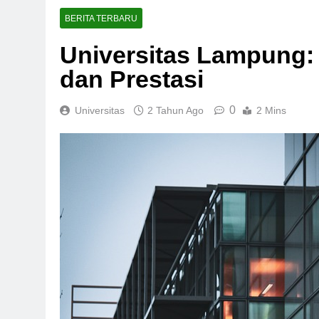
BERITA TERBARU
Universitas Lampung: 
dan Prestasi
0
Universitas
2 Tahun Ago
2 Mins