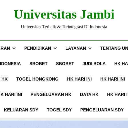
Universitas Jambi
Universitas Terbaik & Terintegrasi Di Indonesia
ARAN
PENDIDIKAN
LAYANAN
TENTANG UN
INDONESIA
SBOBET
SBOBET
JUDI BOLA
HK HAR
 HK
TOGEL HONGKONG
HK HARI INI
HK HARI INI
K HARI INI
PENGELUARAN HK
DATA HK
HK HARI I
KELUARAN SDY
TOGEL SDY
PENGELUARAN SDY