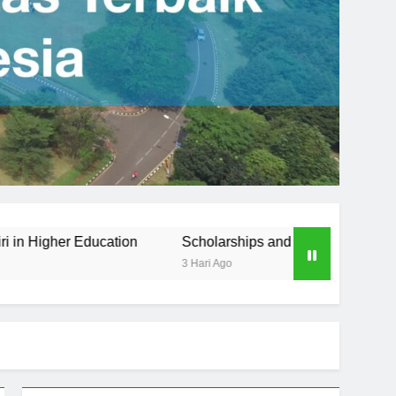
Scholarships and Financial Aid Opportunities at Universitas
3 Hari Ago