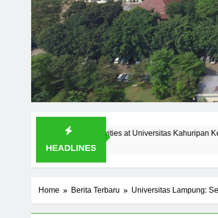
Activities at Universitas Kahuripan Kediri
Recent Achieve
2 Hari Ago
HEADLINES
Home
Berita Terbaru
Universitas Lampung: Sej