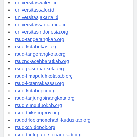
universitaswalesi.id
universitassalor.id
universitasjakarta.id
universitassamarinda.id
universitasindonesia.org
rsud-tangerangkab.org
rsud-kotabekasi.org
rsud-tangerangkota.org
rsucnd-acehbaratkab.org
rsud-pasuruankota.org
rsud-limapuluhkotakab.org
rsud-kotamakassar.org
rsud-kotabogor.org
rsud-tanjungpinangkota.org
rsud-simeuluekab.org
rsud-tpikepriprov.org
rsuddrloekmonohadi-kuduskab.org
rsudksa-depok.org
rsudrtnotopuro-sidoarjokab.org