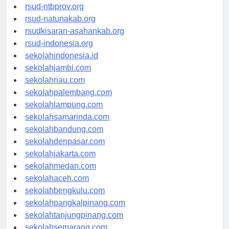
rsud-langsakota.org
rsud-ntbprov.org
rsud-natunakab.org
rsudkisaran-asahankab.org
rsud-indonesia.org
sekolahindonesia.id
sekolahjambi.com
sekolahriau.com
sekolahpalembang.com
sekolahlampung.com
sekolahsamarinda.com
sekolahbandung.com
sekolahdenpasar.com
sekolahjakarta.com
sekolahmedan.com
sekolahaceh.com
sekolahbengkulu.com
sekolahpangkalpinang.com
sekolahtanjungpinang.com