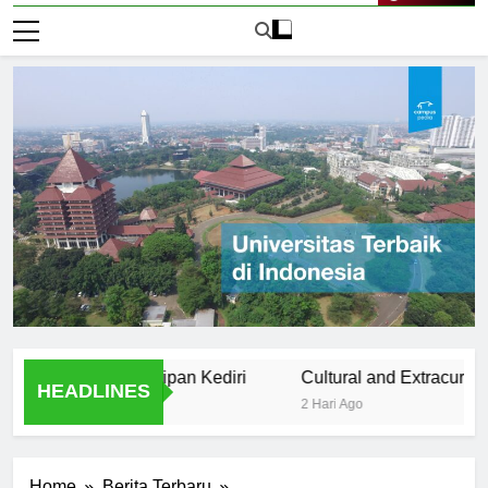
Live Now
versitas Kahuripan Kediri
Cultural and Extracurricular Act
HEADLINES
2 Hari Ago