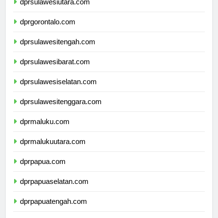
dprsulawesiutara.com
dprgorontalo.com
dprsulawesitengah.com
dprsulawesibarat.com
dprsulawesiselatan.com
dprsulawesitenggara.com
dprmaluku.com
dprmalukuutara.com
dprpapua.com
dprpapuaselatan.com
dprpapuatengah.com