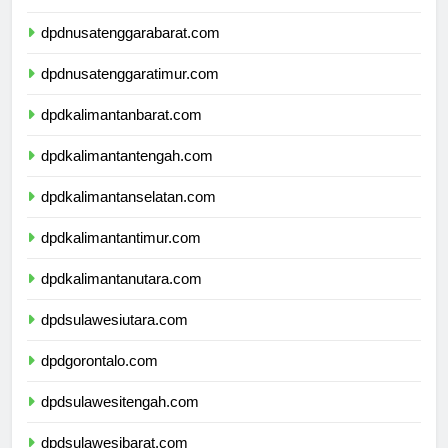
dpdbali.com
dpdnusatenggarabarat.com
dpdnusatenggaratimur.com
dpdkalimantanbarat.com
dpdkalimantantengah.com
dpdkalimantanselatan.com
dpdkalimantantimur.com
dpdkalimantanutara.com
dpdsulawesiutara.com
dpdgorontalo.com
dpdsulawesitengah.com