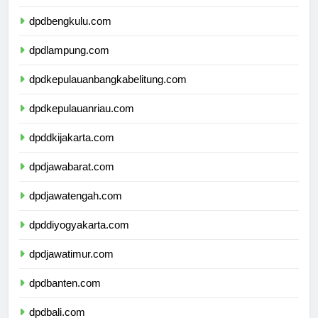
dpdsumateraselatan.com
dpdbengkulu.com
dpdlampung.com
dpdkepulauanbangkabelitung.com
dpdkepulauanriau.com
dpddkijakarta.com
dpdjawabarat.com
dpdjawatengah.com
dpddiyogyakarta.com
dpdjawatimur.com
dpdbanten.com